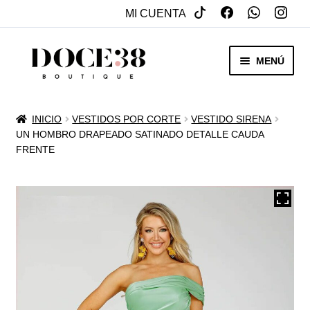
MI CUENTA
SALTAR
IR
MENÚ
A
AL
NAVEGACIÓN
CONTENIDO
RENTA
INICIO
VESTIDOS POR CORTE
VESTIDO SIRENA
EXPAN
UN HOMBRO DRAPEADO SATINADO DETALLE CAUDA
VENTA
FRENTE
MENÚ
HIJO
REBAJAS
VESTIDOS DE NOVIA
EXPAN
OTROS
MENÚ
HIJO
ACCESORIOS