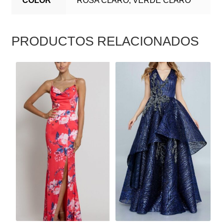
COLOR
ROSA CLARO, VERDE CLARO
PRODUCTOS RELACIONADOS
ESTE
ESTE
PRODUCTO
PRODUCTO
TIENE
TIENE
MÚLTIPLES
MÚLTIPLES
VARIANTES.
VARIANTES.
LAS
LAS
OPCIONES
OPCIONES
SE
SE
PUEDEN
PUEDEN
ELEGIR
ELEGIR
EN
EN
LA
LA
PÁGINA
PÁGINA