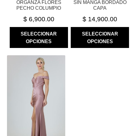
ORGANZA FLORES
SIN MANGA BORDADO
DE
DE
PECHO COLUMPIO
CAPA
PRODUCTO
PRODUCTO
$
6,900.00
$
14,900.00
SELECCIONAR
SELECCIONAR
OPCIONES
OPCIONES
ESTE
PRODUCTO
TIENE
MÚLTIPLES
VARIANTES.
LAS
OPCIONES
SE
PUEDEN
ELEGIR
EN