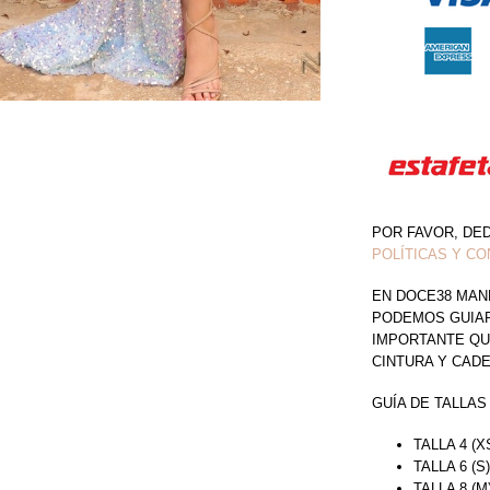
ABERTURA
EN
PIERNA
CANTIDAD
POR FAVOR, DE
POLÍTICAS Y CO
EN DOCE38 MAN
PODEMOS GUIAR 
IMPORTANTE QU
CINTURA Y CAD
GUÍA DE TALLAS
TALLA 4 (X
TALLA 6 (S
TALLA 8 (M