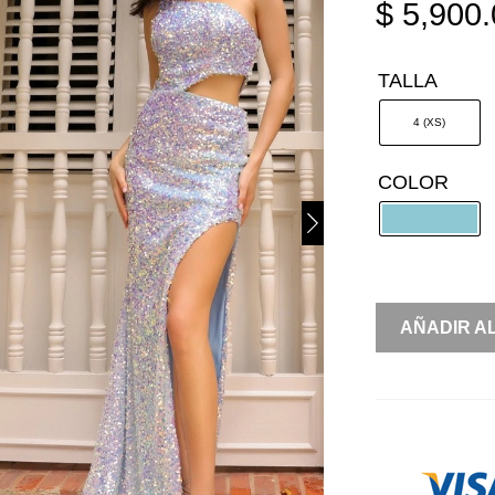
$
5,900.
TALLA
4 (XS)
COLOR
UN
AÑADIR A
HOMBRO
LENTEJUEL
CUT
OUT
COSTADO