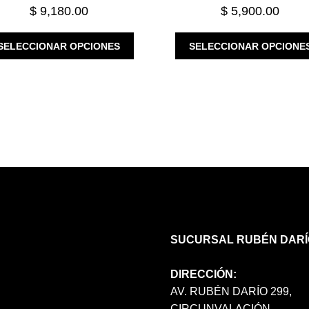
$
9,180.00
$
5,900.00
ESTE
SELECCIONAR OPCIONES
SELECCIONAR OPCIONE
PRODUCTO
TIENE
MÚLTIPLES
VARIANTES.
LAS
OPCIONES
SE
PUEDEN
ELEGIR
EN
LA
PÁGINA
DE
SUCURSAL RUBÉN DARÍ
PRODUCTO
DIRECCIÓN:
AV. RUBÉN DARÍO 299,
CIRCUNVALACIÓN