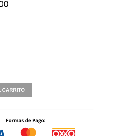
00
L CARRITO
A