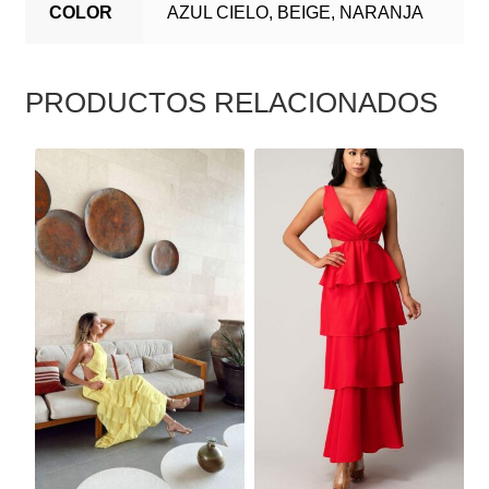
COLOR
AZUL CIELO, BEIGE, NARANJA
PRODUCTOS RELACIONADOS
ESTE
ESTE
PRODUCTO
PRODUCTO
TIENE
TIENE
MÚLTIPLES
MÚLTIPLES
VARIANTES.
VARIANTES.
LAS
LAS
OPCIONES
OPCIONES
SE
SE
PUEDEN
PUEDEN
ELEGIR
ELEGIR
EN
EN
LA
LA
PÁGINA
PÁGINA