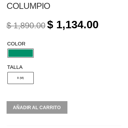
COLUMPIO
ORIGINAL
CURREN
$
1,134.00
$
1,890.00
PRICE
PRICE
WAS:
IS:
COLOR
$ 1,890.00.
$ 1,134.0
TALLA
8 (M)
UN
AÑADIR AL CARRITO
HOMBRO
SATIN