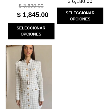
$
6,180.00
$
3,690.00
ORIGINAL
CURRENT
SELECCIONAR
$
1,845.00
PRICE
PRICE
OPCIONES
WAS:
IS:
SELECCIONAR
$ 3,690.00.
$ 1,845.00.
OPCIONES
ESTE
PRODUCTO
TIENE
MÚLTIPLES
VARIANTES.
LAS
OPCIONES
SE
PUEDEN
ELEGIR
EN