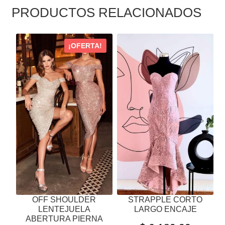
PRODUCTOS RELACIONADOS
ESTE
ESTE
¡OFERTA!
PRODUCTO
PRODUCTO
TIENE
TIENE
MÚLTIPLES
MÚLTIPLES
VARIANTES.
VARIANTES.
LAS
LAS
OPCIONES
OPCIONES
SE
SE
PUEDEN
PUEDEN
ELEGIR
ELEGIR
EN
EN
LA
LA
PÁGINA
PÁGINA
OFF SHOULDER
STRAPPLE CORTO
DE
DE
LENTEJUELA
LARGO ENCAJE
PRODUCTO
PRODUCTO
ABERTURA PIERNA