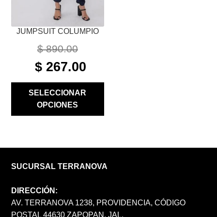
LA
PÁGINA
JUMPSUIT COLUMPIO
DE
PRODUCTO
$
890.00
ORIGINAL
CURRENT
$
267.00
PRICE
PRICE
WAS:
IS:
SELECCIONAR
$ 890.00.
$ 267.00.
OPCIONES
SUCURSAL TERRANOVA
DIRECCIÓN:
AV. TERRANOVA 1238, PROVIDENCIA, CÓDIGO
POSTAL 44630 ZAPOPAN, JAL.