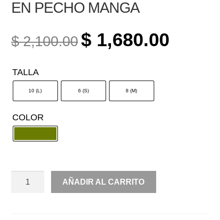
EN PECHO MANGA
ORIGINAL
CURREN
$
1,680.00
$
2,100.00
PRICE
PRICE
WAS:
IS:
TALLA
$ 2,100.00.
$ 1,680.0
10 (L)
6 (S)
8 (M)
COLOR
VAPOROSO
AÑADIR AL CARRITO
PRINT
ESCOTE
EN