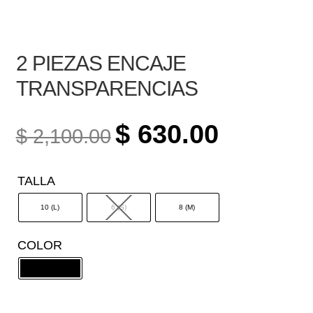
2 PIEZAS ENCAJE
TRANSPARENCIAS
ORIGINAL
CURRENT
$
630.00
$
2,100.00
PRICE
PRICE
WAS:
IS:
TALLA
$ 2,100.00.
$ 630.00.
10 (L)
6 (S)
8 (M)
COLOR