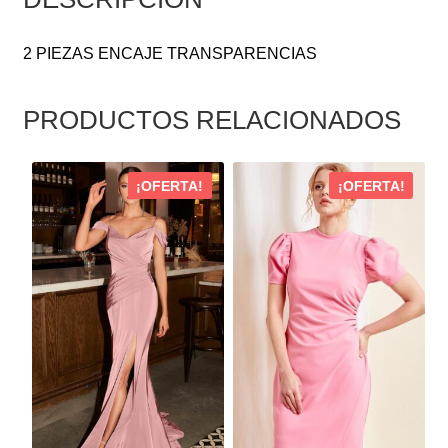
2 PIEZAS ENCAJE TRANSPARENCIAS
PRODUCTOS RELACIONADOS
ESTE
ESTE
¡OFERTA!
¡OFERTA!
PRODUCTO
PRODUCTO
TIENE
TIENE
MÚLTIPLES
MÚLTIPLES
VARIANTES.
VARIANTES.
LAS
LAS
OPCIONES
OPCIONES
SE
SE
PUEDEN
PUEDEN
ELEGIR
ELEGIR
EN
EN