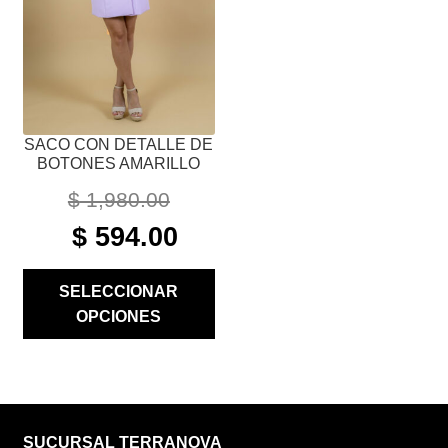
SE
PUEDEN
ELEGIR
EN
LA
PÁGINA
SACO CON DETALLE DE
DE
BOTONES AMARILLO
PRODUCTO
$
1,980.00
ORIGINAL
CURRENT
$
594.00
PRICE
PRICE
WAS:
IS:
SELECCIONAR
$ 1,980.00.
$ 594.00.
OPCIONES
SUCURSAL TERRANOVA