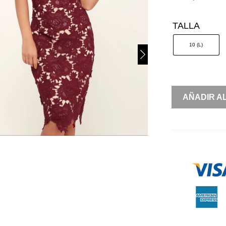
TALLA
10 (L)
HALTER
AÑADIR A
ENCAJE
FORRO
NUDE
CANTIDAD