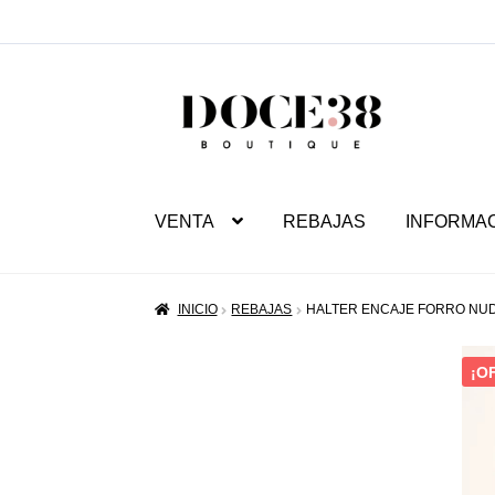
SALTAR
IR
A
AL
NAVEGACIÓN
CONTENIDO
VENTA
REBAJAS
INFORMA
INICIO
REBAJAS
HALTER ENCAJE FORRO NU
¡O