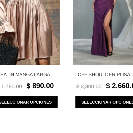
SATIN MANGA LARGA
OFF SHOULDER PLISA
ORIGINAL
CURRENT
ORIGINAL
$
890.00
$
2,660.
1,780.00
$
3,800.00
PRICE
PRICE
PRICE
WAS:
IS:
WAS:
ESTE
SELECCIONAR OPCIONES
SELECCIONAR OPCIONE
$ 1,780.00.
$ 890.00.
$ 3,800.00.
PRODUCTO
TIENE
MÚLTIPLES
VARIANTES.
LAS