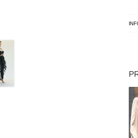
INF
P