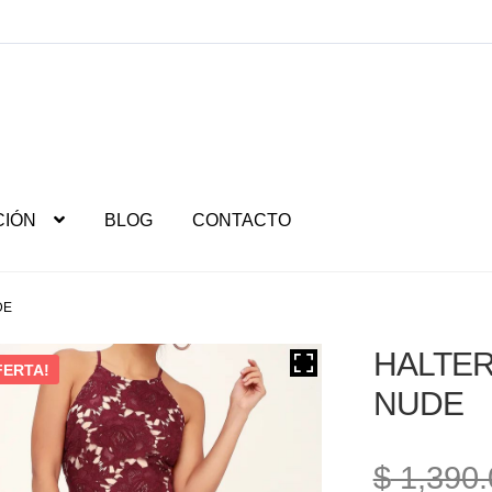
CIÓN
BLOG
CONTACTO
DE
HALTER
FERTA!
NUDE
$
1,390.