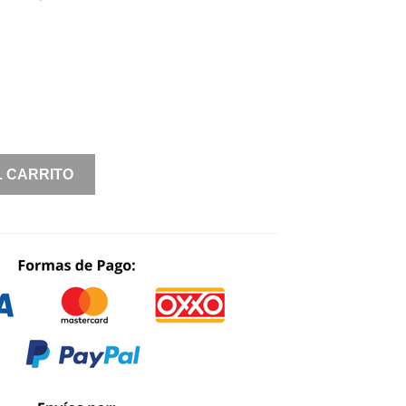
PRICE
PRICE
WAS:
IS:
$ 1,390.00.
$ 695.00.
L CARRITO