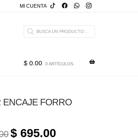
MI CUENTA
PRODUCTS
SEARCH
$
0.00
0 ARTÍCULOS
 ENCAJE FORRO
ORIGINAL
CURRENT
$
695.00
00