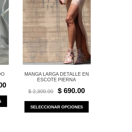
DO
MANGA LARGA DETALLE EN
ESCOTE PIERNA
CURRENT
00
ORIGINAL
CURRENT
PRICE
$
690.00
$
2,300.00
PRICE
PRICE
IS:
ESTE
WAS:
IS:
S
$ 2,660.00.
ESTE
PRODUCTO
SELECCIONAR OPCIONES
$ 2,300.00.
$ 690.00.
PRODUCTO
TIENE
TIENE
MÚLTIPLES
MÚLTIPLES
VARIANTES.
VARIANTES.
LAS