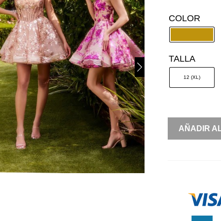
COLOR
TALLA
12 (XL)
AMPÓN
AÑADIR A
CORSET
CON
LENTEJUEL
CANTIDAD