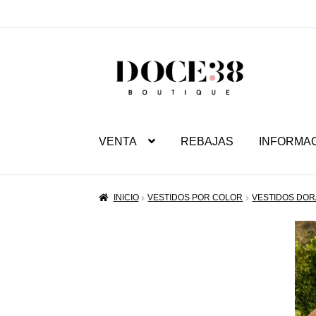
SALTAR
IR
A
AL
NAVEGACIÓN
CONTENIDO
VENTA
REBAJAS
INFORMA
INICIO
VESTIDOS POR COLOR
VESTIDOS DO