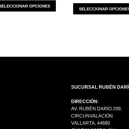
WAS:
IS:
ESTE
SELECCIONAR OPCIONES
$ 1,690.00.
$ 845.00.
SELECCIONAR OPCIONE
PRODUCTO
TIENE
MÚLTIPLES
VARIANTES.
LAS
OPCIONES
SE
PUEDEN
ELEGIR
EN
LA
PÁGINA
DE
SUCURSAL RUBÉN DARÍ
PRODUCTO
DIRECCIÓN:
AV. RUBÉN DARÍO 299,
CIRCUNVALACIÓN
VALLARTA, 44680