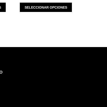
ESTE
ESTE
S
SELECCIONAR OPCIONES
PRODUCTO
PRODUCTO
TIENE
TIENE
MÚLTIPLES
MÚLTIPLES
VARIANTES.
VARIANTES.
LAS
LAS
OPCIONES
OPCIONES
SE
SE
PUEDEN
PUEDEN
ELEGIR
ELEGIR
EN
EN
LA
LA
PÁGINA
PÁGINA
O
DE
DE
PRODUCTO
PRODUCTO