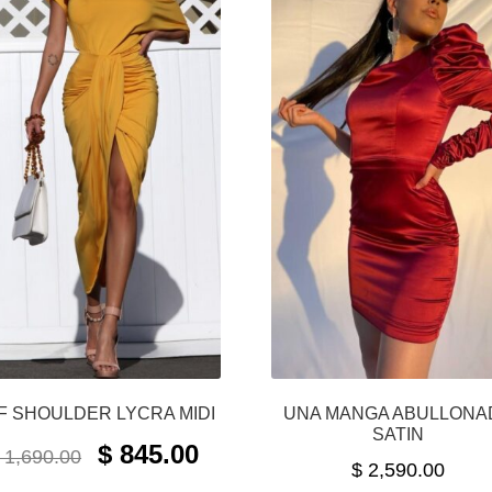
F SHOULDER LYCRA MIDI
UNA MANGA ABULLONA
SATIN
ORIGINAL
CURRENT
$
845.00
1,690.00
$
2,590.00
PRICE
PRICE