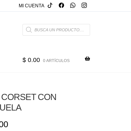
MI CUENTA
PRODUCTS
SEARCH
$
0.00
0 ARTÍCULOS
 CORSET CON
JUELA
00