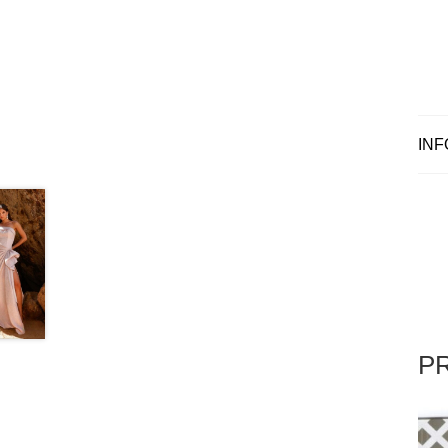
INF
P