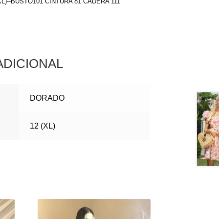
(XL)--BUSTO101 CINTURA 81 CADERA 111
ADICIONAL
DORADO
12 (XL)