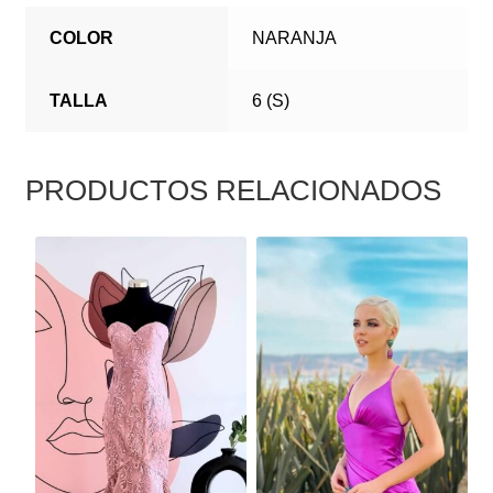
COLOR
NARANJA
TALLA
6 (S)
PRODUCTOS RELACIONADOS
ESTE
ESTE
PRODUCTO
PRODUCTO
TIENE
TIENE
MÚLTIPLES
MÚLTIPLES
VARIANTES.
VARIANTES.
LAS
LAS
OPCIONES
OPCIONES
SE
SE
PUEDEN
PUEDEN