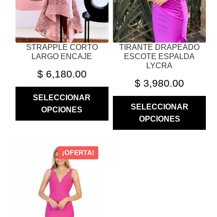
ELEGIR
ELEGIR
EN
EN
LA
LA
PÁGINA
PÁGINA
STRAPPLE CORTO
TIRANTE DRAPEADO
DE
DE
LARGO ENCAJE
ESCOTE ESPALDA
PRODUCTO
PRODUCTO
LYCRA
$
6,180.00
$
3,980.00
SELECCIONAR
SELECCIONAR
OPCIONES
OPCIONES
ESTE
¡OFERTA!
PRODUCTO
TIENE
MÚLTIPLES
VARIANTES.
LAS