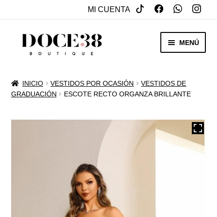
MI CUENTA
SALTAR
IR
MENÚ
A
AL
NAVEGACIÓN
CONTENIDO
RENTA
INICIO
VESTIDOS POR OCASIÓN
VESTIDOS DE
EXPAN
GRADUACIÓN
ESCOTE RECTO ORGANZA BRILLANTE
VENTA
MENÚ
HIJO
REBAJAS
VESTIDOS DE NOVIA
EXPAN
OTROS
MENÚ
HIJO
ACCESORIOS