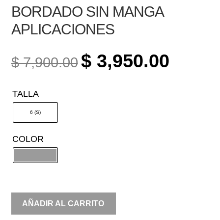
BORDADO SIN MANGA
APLICACIONES
ORIGINAL
CURREN
$
3,950.00
$
7,900.00
PRICE
PRICE
WAS:
IS:
TALLA
$ 7,900.00.
$ 3,950.0
6 (S)
COLOR
BORDADO
AÑADIR AL CARRITO
SIN