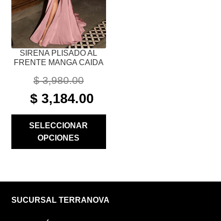
ELEGIR
EN
LA
PÁGINA
SIRENA PLISADO AL
DE
FRENTE MANGA CAIDA
PRODUCTO
$
3,980.00
ORIGINAL
CURRENT
$
3,184.00
PRICE
PRICE
WAS:
IS:
SELECCIONAR
$ 3,980.00.
$ 3,184.00.
OPCIONES
SUCURSAL TERRANOVA