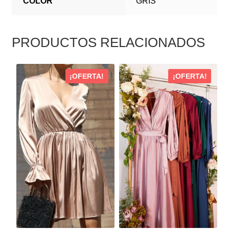
COLOR
GRIS
PRODUCTOS RELACIONADOS
ESTE
ESTE
¡OFERTA!
¡OFERTA!
PRODUCTO
PRODUCTO
TIENE
TIENE
MÚLTIPLES
MÚLTIPLES
VARIANTES.
VARIANTES.
LAS
LAS
OPCIONES
OPCIONES
SE
SE
PUEDEN
PUEDEN
ELEGIR
ELEGIR
EN
EN
LA
LA
PÁGINA
PÁGINA