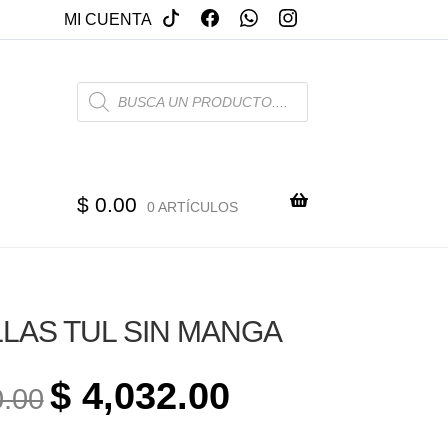
MI CUENTA
PRODUCTS
SEARCH
$
0.00
0 ARTÍCULOS
LAS TUL SIN MANGA
ORIGINAL
CURRENT
$
4,032.00
.00
PRICE
PRICE