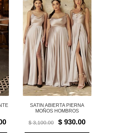
NTE
SATIN ABIERTA PIERNA
MOÑOS HOMBROS
CURRENT
ORIGINAL
CURRENT
00
$
930.00
$
3,100.00
PRICE
PRICE
PRICE
IS:
WAS:
IS: