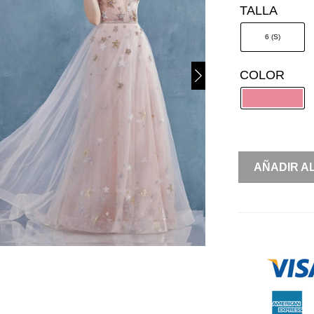
TALLA
6 (S)
COLOR
ESTRELLAS
AÑADIR A
TUL
SIN
MANGA
CANTIDAD