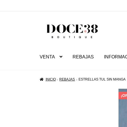
SALTAR
IR
A
AL
NAVEGACIÓN
CONTENIDO
VENTA
REBAJAS
INFORMA
INICIO
REBAJAS
ESTRELLAS TUL SIN MANGA
¡O