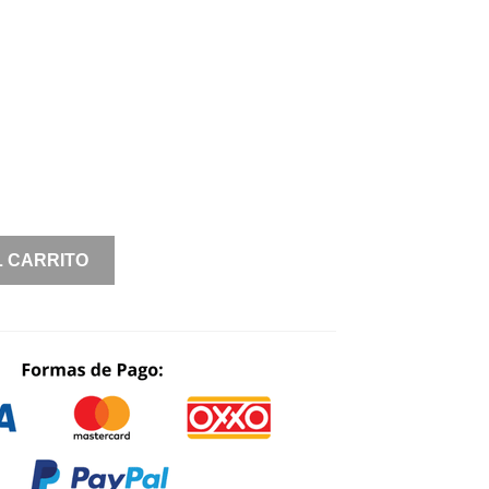
WAS:
IS:
$ 10,080.00.
$ 4,032.00.
L CARRITO