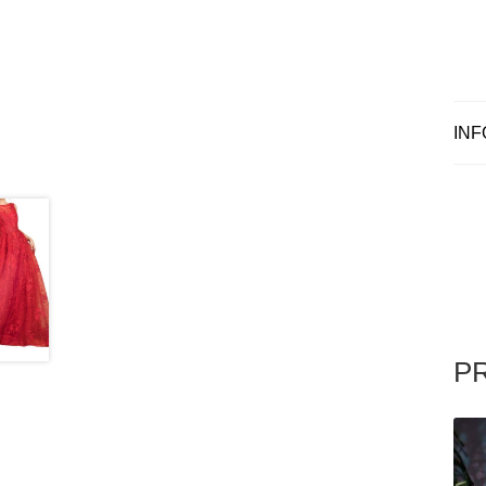
INF
P