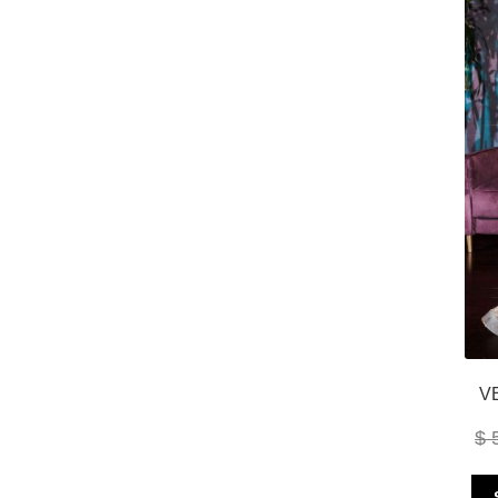
V
$
5