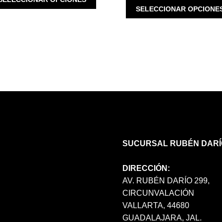
$ 5,900.00.
$ 2,950.00.
PRODUCTO
SELECCIONAR OPCIONE
$ 3,980.00.
TIENE
MÚLTIPLES
VARIANTES.
LAS
OPCIONES
SE
PUEDEN
ELEGIR
EN
LA
PÁGINA
DE
SUCURSAL RUBÉN DARÍ
PRODUCTO
DIRECCIÓN:
AV. RUBÉN DARÍO 299,
CIRCUNVALACIÓN
VALLARTA, 44680
GUADALAJARA, JAL.