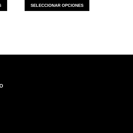
ESTE
ESTE
S
SELECCIONAR OPCIONES
$ 3,184.00.
$ 3,100.00.
$ 930.00.
PRODUCTO
PRODUCTO
TIENE
TIENE
MÚLTIPLES
MÚLTIPLES
VARIANTES.
VARIANTES.
LAS
LAS
OPCIONES
OPCIONES
SE
SE
PUEDEN
PUEDEN
ELEGIR
ELEGIR
EN
EN
LA
LA
PÁGINA
PÁGINA
O
DE
DE
PRODUCTO
PRODUCTO