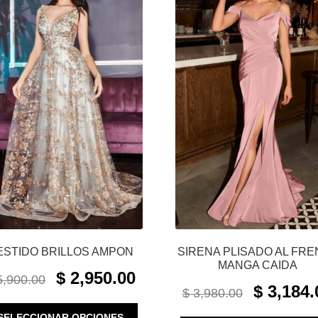
ESTIDO BRILLOS AMPON
SIRENA PLISADO AL FRE
MANGA CAIDA
ORIGINAL
CURRENT
$
2,950.00
,900.00
ORIGINAL
PRICE
PRICE
$
3,184.
$
3,980.00
PRICE
WAS:
IS:
ESTE
WAS:
SELECCIONAR OPCIONES