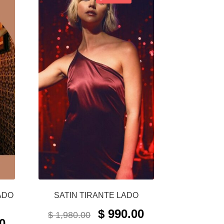
ADO
SATIN TIRANTE LADO
ORIGINAL
CURRENT
$
990.00
$
1,980.00
CURRENT
PRICE
PRICE
0