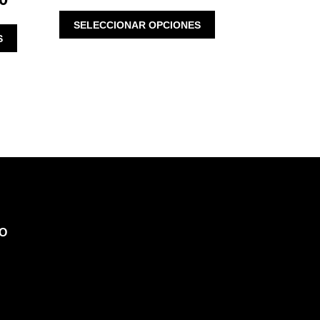
PRICE
WAS:
IS:
ESTE
IS:
SELECCIONAR OPCIONES
$ 1,980.00.
$ 990.00.
ESTE
PRODUCTO
S
$ 630.00.
PRODUCTO
TIENE
TIENE
MÚLTIPLES
MÚLTIPLES
VARIANTES.
VARIANTES.
LAS
LAS
OPCIONES
OPCIONES
SE
SE
PUEDEN
PUEDEN
ELEGIR
ELEGIR
EN
EN
LA
LA
PÁGINA
PÁGINA
DE
O
DE
PRODUCTO
PRODUCTO