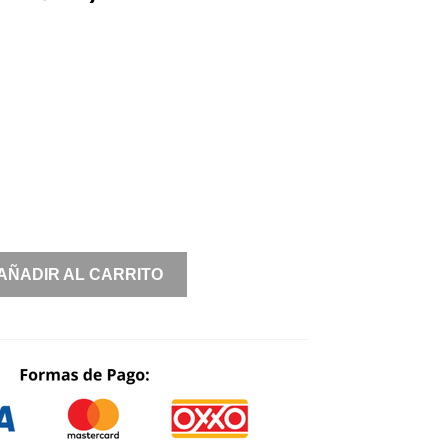
PRICE
PRICE
WAS:
IS:
$ 2,390.00.
$ 1,195.00.
AÑADIR AL CARRITO