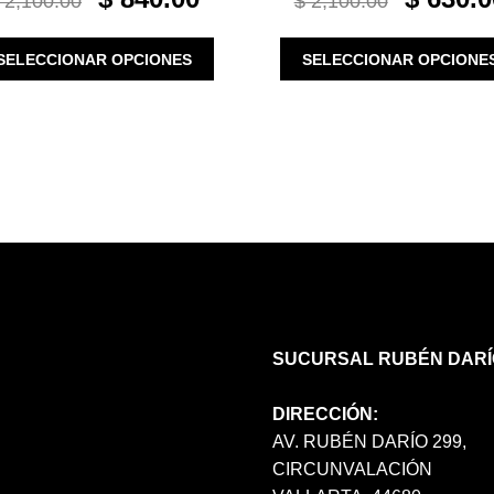
2,100.00
$
2,100.00
PRICE
PRICE
PRICE
WAS:
IS:
WAS:
ESTE
SELECCIONAR OPCIONES
SELECCIONAR OPCIONE
$ 2,100.00.
$ 840.00.
$ 2,100.00.
PRODUCTO
TIENE
MÚLTIPLES
VARIANTES.
LAS
OPCIONES
SE
PUEDEN
ELEGIR
EN
LA
PÁGINA
SUCURSAL RUBÉN DARÍ
DE
PRODUCTO
DIRECCIÓN:
AV. RUBÉN DARÍO 299,
CIRCUNVALACIÓN