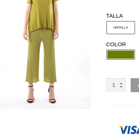
TALLA
UNITALLA
COLOR
CONJUNTO
BLUSA
Y
PANTALÓN
PLISADO
CANTIDAD