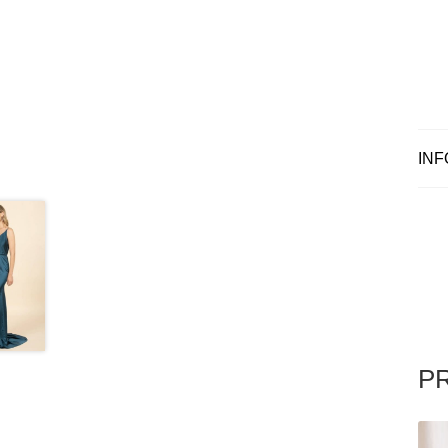
INF
P