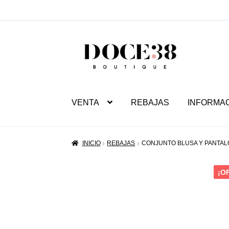
SALTAR
IR
A
AL
NAVEGACIÓN
CONTENIDO
VENTA
REBAJAS
INFORMA
INICIO
REBAJAS
CONJUNTO BLUSA Y PANTAL
¡O