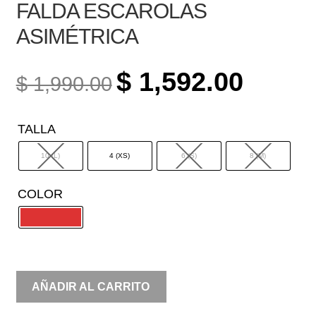
FALDA ESCAROLAS
ASIMÉTRICA
ORIGINAL
CURREN
$
1,592.00
$
1,990.00
PRICE
PRICE
WAS:
IS:
TALLA
$ 1,990.00.
$ 1,592.0
10 (L)
4 (XS)
6 (S)
8 (M)
COLOR
CONJUNTO
AÑADIR AL CARRITO
TOP