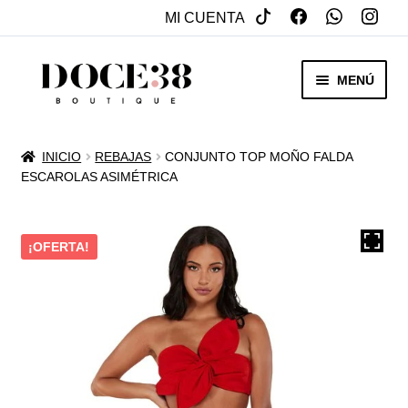
MI CUENTA
SALTAR
IR
MENÚ
A
AL
NAVEGACIÓN
CONTENIDO
RENTA
INICIO
REBAJAS
CONJUNTO TOP MOÑO FALDA
EXPAN
ESCAROLAS ASIMÉTRICA
VENTA
MENÚ
HIJO
REBAJAS
¡OFERTA!
VESTIDOS DE NOVIA
EXPAN
OTROS
MENÚ
HIJO
ACCESORIOS