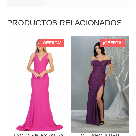
PRODUCTOS RELACIONADOS
ESTE
ESTE
¡OFERTA!
¡OFERTA!
PRODUCTO
PRODUCTO
TIENE
TIENE
MÚLTIPLES
MÚLTIPLES
VARIANTES.
VARIANTES.
LAS
LAS
OPCIONES
OPCIONES
SE
SE
PUEDEN
PUEDEN
ELEGIR
ELEGIR
EN
EN
LA
LA
PÁGINA
PÁGINA
LYCRA SIN ESPALDA
OFF SHOULDER