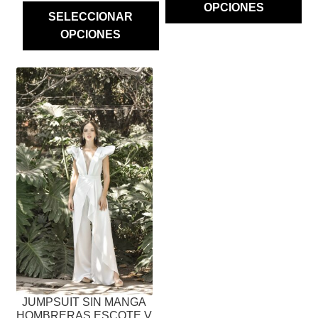
OPCIONES
SELECCIONAR
OPCIONES
ESTE
PRODUCTO
TIENE
MÚLTIPLES
VARIANTES.
LAS
OPCIONES
SE
PUEDEN
ELEGIR
EN
LA
PÁGINA
JUMPSUIT SIN MANGA
DE
HOMBRERAS ESCOTE V