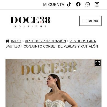
MI CUENTA
SALTAR
IR
MENÚ
A
AL
NAVEGACIÓN
CONTENIDO
RENTA
INICIO
VESTIDOS POR OCASIÓN
VESTIDOS PARA
EXPAN
BAUTIZO
CONJUNTO CORSET DE PERLAS Y PANTALÓN
VENTA
MENÚ
HIJO
REBAJAS
VESTIDOS DE NOVIA
EXPAN
OTROS
MENÚ
HIJO
ACCESORIOS