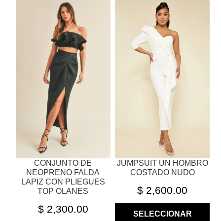
ESTE
ESTE
PRODUCTO
PRODUCTO
TIENE
TIENE
MÚLTIPLES
MÚLTIPLES
VARIANTES.
VARIANTES.
LAS
LAS
OPCIONES
OPCIONES
SE
SE
PUEDEN
PUEDEN
ELEGIR
ELEGIR
EN
EN
LA
LA
PÁGINA
PÁGINA
CONJUNTO DE
JUMPSUIT UN HOMBRO
DE
DE
NEOPRENO FALDA
COSTADO NUDO
PRODUCTO
PRODUCTO
LAPIZ CON PLIEGUES
$
2,600.00
TOP OLANES
$
2,300.00
SELECCIONAR