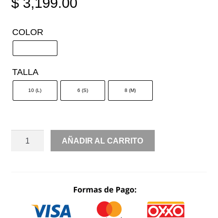
$
3,199.00
COLOR
TALLA
10 (L)
6 (S)
8 (M)
CONJUNTO
AÑADIR AL CARRITO
CORSET
DE
PERLAS
Y
PANTALÓN
CANTIDAD