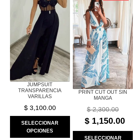
PRODUCTO
PRODUCTO
TIENE
TIENE
MÚLTIPLES
MÚLTIPLES
VARIANTES.
VARIANTES.
LAS
LAS
OPCIONES
OPCIONES
SE
SE
PUEDEN
PUEDEN
ELEGIR
ELEGIR
EN
EN
LA
LA
JUMPSUIT
PÁGINA
PÁGINA
TRANSPARENCIA
PRINT CUT OUT SIN
DE
DE
VARILLAS
MANGA
PRODUCTO
PRODUCTO
$
3,100.00
$
2,300.00
ORIGINAL
CURR
$
1,150.00
SELECCIONAR
PRICE
PRIC
OPCIONES
WAS:
IS:
SELECCIONAR