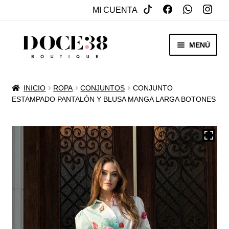
MI CUENTA
SALTAR
IR
MENÚ
A
AL
NAVEGACIÓN
CONTENIDO
RENTA
INICIO
ROPA
CONJUNTOS
CONJUNTO
EXPAN
ESTAMPADO PANTALÓN Y BLUSA MANGA LARGA BOTONES
VENTA
MENÚ
HIJO
REBAJAS
VESTIDOS DE NOVIA
EXPAN
OTROS
MENÚ
HIJO
ACCESORIOS