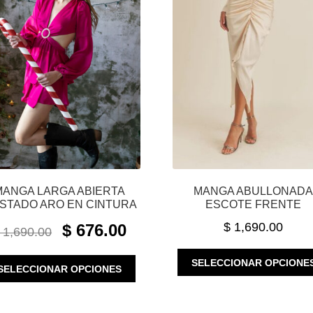
MANGA LARGA ABIERTA
MANGA ABULLONAD
STADO ARO EN CINTURA
ESCOTE FRENTE
ORIGINAL
CURRENT
$
1,690.00
$
676.00
1,690.00
PRICE
PRICE
WAS:
IS:
ESTE
SELECCIONAR OPCIONE
SELECCIONAR OPCIONES
$ 1,690.00.
$ 676.00.
PRODUCTO
TIENE
MÚLTIPLES