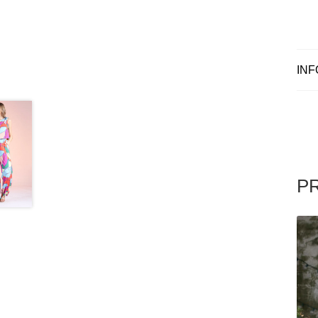
INF
P