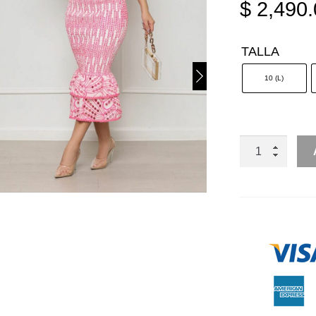
$
2,490.
TALLA
10 (L)
CONJUNTO
FALDA
LAPIZ
ESCAROLA
BORDADO
CON
TOP
OFF
SHOULDER