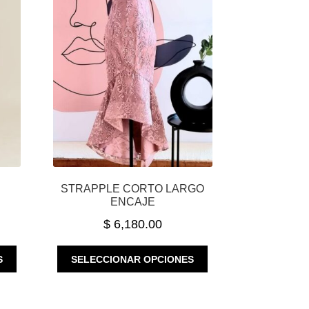
A
STRAPPLE CORTO LARGO
ENCAJE
$
6,180.00
ESTE
ESTE
S
SELECCIONAR OPCIONES
PRODUCTO
PRODUCTO
TIENE
TIENE
MÚLTIPLES
MÚLTIPLES