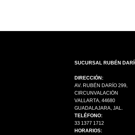
VARIANTES.
LAS
OPCIONES
SE
PUEDEN
ELEGIR
EN
LA
PÁGINA
SUCURSAL RUBÉN DARÍ
DE
PRODUCTO
DIRECCIÓN:
AV. RUBÉN DARÍO 299,
CIRCUNVALACIÓN
VALLARTA, 44680
GUADALAJARA, JAL.
TELÉFONO:
33 1377 1712
HORARIOS: