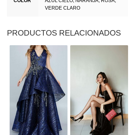
COLOR
AZUL CIELO, NARANJA, ROSA,
VERDE CLARO
PRODUCTOS RELACIONADOS
ESTE
ESTE
PRODUCTO
PRODUCTO
TIENE
TIENE
MÚLTIPLES
MÚLTIPLES
VARIANTES.
VARIANTES.
LAS
LAS
OPCIONES
OPCIONES
SE
SE
PUEDEN
PUEDEN
ELEGIR
ELEGIR
EN
EN
LA
LA