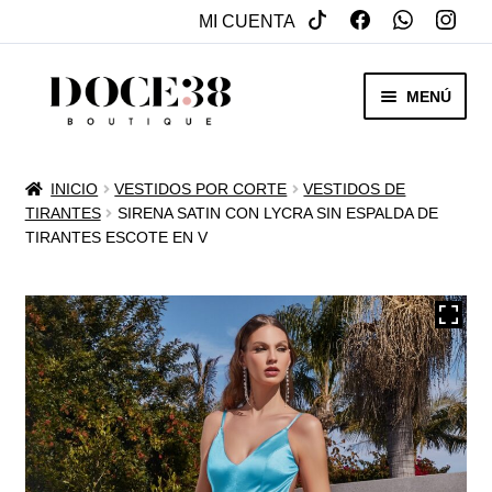
MI CUENTA
SALTAR
IR
MENÚ
A
AL
NAVEGACIÓN
CONTENIDO
RENTA
INICIO
VESTIDOS POR CORTE
VESTIDOS DE
EXPAN
TIRANTES
SIRENA SATIN CON LYCRA SIN ESPALDA DE
VENTA
TIRANTES ESCOTE EN V
MENÚ
HIJO
REBAJAS
VESTIDOS DE NOVIA
EXPAN
OTROS
MENÚ
HIJO
ACCESORIOS