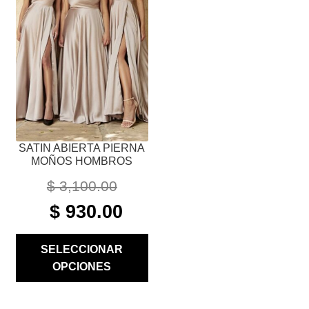
LAS
OPCIONES
SE
PUEDEN
ELEGIR
EN
LA
PÁGINA
SATIN ABIERTA PIERNA
DE
MOÑOS HOMBROS
PRODUCTO
$
3,100.00
ORIGINAL
CURRENT
$
930.00
PRICE
PRICE
WAS:
IS:
SELECCIONAR
$ 3,100.00.
$ 930.00.
OPCIONES