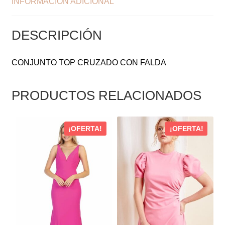
INFORMACIÓN ADICIONAL
DESCRIPCIÓN
CONJUNTO TOP CRUZADO CON FALDA
PRODUCTOS RELACIONADOS
ESTE
ESTE
¡OFERTA!
¡OFERTA!
PRODUCTO
PRODUCTO
TIENE
TIENE
MÚLTIPLES
MÚLTIPLES
VARIANTES.
VARIANTES.
LAS
LAS
OPCIONES
OPCIONES
SE
SE
PUEDEN
PUEDEN