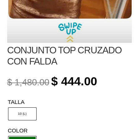
CONJUNTO TOP CRUZADO
CON FALDA
ORIGINAL
CURRENT
$
444.00
$
1,480.00
PRICE
PRICE
WAS:
IS:
TALLA
$ 1,480.00.
$ 444.00.
10 (L)
COLOR