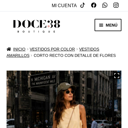
MI CUENTA
SALTAR
IR
MENÚ
A
AL
NAVEGACIÓN
CONTENIDO
RENTA
INICIO
VESTIDOS POR COLOR
VESTIDOS
EXPAN
AMARILLOS
CORTO RECTO CON DETALLE DE FLORES
VENTA
MENÚ
HIJO
REBAJAS
VESTIDOS DE NOVIA
EXPAN
OTROS
MENÚ
HIJO
ACCESORIOS