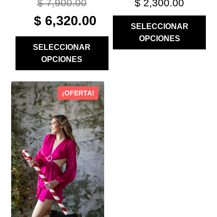
$
7,900.00
$
2,300.00
ORIGINAL
CURRENT
$
6,320.00
SELECCIONAR
PRICE
PRICE
OPCIONES
WAS:
IS:
SELECCIONAR
$ 7,900.00.
$ 6,320.00.
OPCIONES
ESTE
¡OFERTA!
PRODUCTO
TIENE
MÚLTIPLES
VARIANTES.
LAS
OPCIONES
SE
PUEDEN
ELEGIR
EN