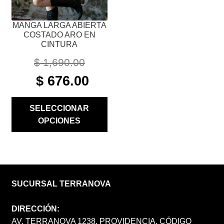
LA
PÁGINA
MANGA LARGA ABIERTA
DE
COSTADO ARO EN
PRODUCTO
CINTURA
$
1,690.00
ORIGINAL
CURRENT
$
676.00
PRICE
PRICE
WAS:
IS:
SELECCIONAR
$ 1,690.00.
$ 676.00.
OPCIONES
SUCURSAL TERRANOVA
DIRECCIÓN:
AV. TERRANOVA 1238, PROVIDENCIA, CÓDIGO