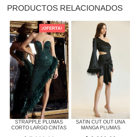
PRODUCTOS RELACIONADOS
ESTE
ESTE
¡OFERTA!
PRODUCTO
PRODUCTO
TIENE
TIENE
MÚLTIPLES
MÚLTIPLES
VARIANTES.
VARIANTES.
LAS
LAS
OPCIONES
OPCIONES
SE
SE
PUEDEN
PUEDEN
ELEGIR
ELEGIR
EN
EN
LA
LA
PÁGINA
PÁGINA
STRAPPLE PLUMAS
SATIN CUT OUT UNA
DE
DE
CORTO LARGO CINTAS
MANGA PLUMAS
PRODUCTO
PRODUCTO