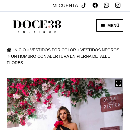
MI CUENTA
SALTAR
IR
MENÚ
A
AL
NAVEGACIÓN
CONTENIDO
RENTA
INICIO
VESTIDOS POR COLOR
VESTIDOS NEGROS
EXPAN
UN HOMBRO CON ABERTURA EN PIERNA DETALLE
VENTA
FLORES
MENÚ
HIJO
REBAJAS
VESTIDOS DE NOVIA
EXPAN
OTROS
MENÚ
HIJO
ACCESORIOS