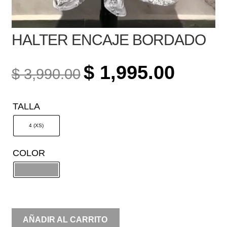
HALTER ENCAJE BORDADO
ORIGINAL
CURREN
$
1,995.00
$
3,990.00
PRICE
PRICE
WAS:
IS:
TALLA
$ 3,990.00.
$ 1,995.0
4 (XS)
COLOR
HALTER
AÑADIR AL CARRITO