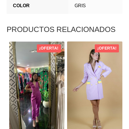
COLOR
GRIS
PRODUCTOS RELACIONADOS
ESTE
ESTE
¡OFERTA!
¡OFERTA!
PRODUCTO
PRODUCTO
TIENE
TIENE
MÚLTIPLES
MÚLTIPLES
VARIANTES.
VARIANTES.
LAS
LAS
OPCIONES
OPCIONES
SE
SE
PUEDEN
PUEDEN
ELEGIR
ELEGIR
EN
EN
LA
LA