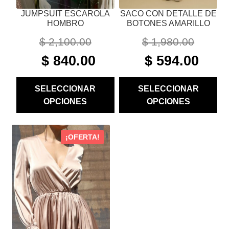
PÁGINA
PÁGINA
JUMPSUIT ESCAROLA
SACO CON DETALLE DE
DE
DE
HOMBRO
BOTONES AMARILLO
PRODUCTO
PRODUCTO
$
2,100.00
$
1,980.00
ORIGINAL
CURRENT
ORIGINAL
CURRE
$
840.00
$
594.00
PRICE
PRICE
PRICE
PRICE
WAS:
IS:
WAS:
IS:
SELECCIONAR
SELECCIONAR
$ 2,100.00.
$ 840.00.
$ 1,980.00.
$ 594.00
OPCIONES
OPCIONES
ESTE
¡OFERTA!
PRODUCTO
TIENE
MÚLTIPLES
VARIANTES.
LAS
OPCIONES
SE