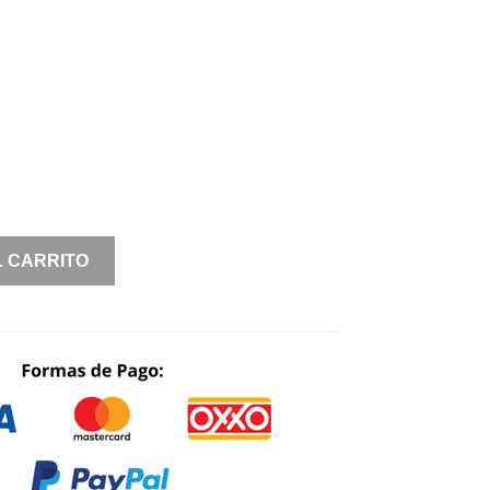
WAS:
IS:
$ 3,100.00.
$ 1,240.00.
L CARRITO