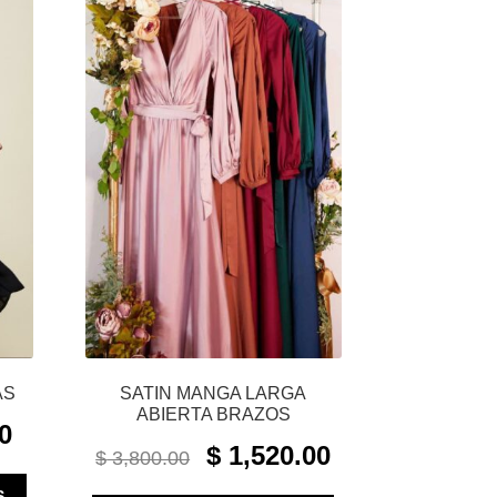
AS
SATIN MANGA LARGA
ABIERTA BRAZOS
CURRENT
0
ORIGINAL
CURRENT
PRICE
$
1,520.00
$
3,800.00
PRICE
PRICE
IS:
ESTE
WAS:
IS:
S