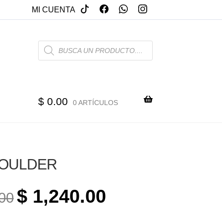
MI CUENTA
PRODUCTS
SEARCH
$
0.00
0 ARTÍCULOS
HOULDER
ORIGINAL
CURRENT
$
1,240.00
00
PRICE
PRICE