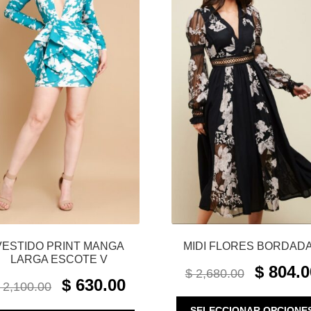
VESTIDO PRINT MANGA
MIDI FLORES BORDAD
LARGA ESCOTE V
ORIGINAL
$
804.0
$
2,680.00
ORIGINAL
CURRENT
PRICE
$
630.00
2,100.00
PRICE
PRICE
WAS:
WAS:
IS:
SELECCIONAR OPCIONE