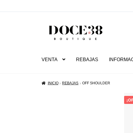
SALTAR
IR
A
AL
NAVEGACIÓN
CONTENIDO
VENTA
REBAJAS
INFORMA
INICIO
REBAJAS
OFF SHOULDER
¡O