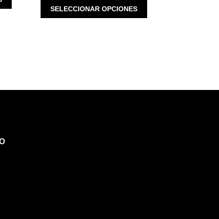
$ 804.00.
ESTE
PRODUCTO
SELECCIONAR OPCIONES
$ 3,800.00.
$ 1,520.00.
PRODUCTO
TIENE
TIENE
MÚLTIPLES
MÚLTIPLES
VARIANTES.
VARIANTES.
LAS
LAS
OPCIONES
OPCIONES
SE
SE
PUEDEN
PUEDEN
ELEGIR
ELEGIR
EN
EN
LA
LA
PÁGINA
PÁGINA
DE
O
DE
PRODUCTO
PRODUCTO