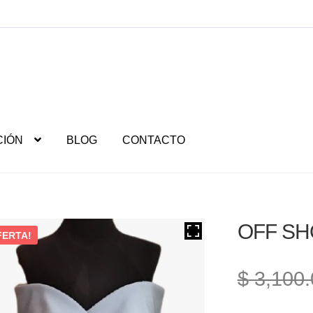
CIÓN
BLOG
CONTACTO
OFF S
FERTA!
$
3,100.