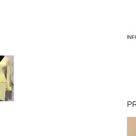
INF
P