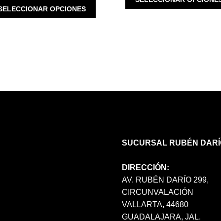
$ 2,680.00.
ESTE
SELECCIONAR OPCIONES
$ 2,100.00.
$ 630.00.
PRODUCTO
TIENE
MÚLTIPLES
VARIANTES.
LAS
OPCIONES
SE
PUEDEN
ELEGIR
EN
LA
PÁGINA
SUCURSAL RUBÉN DARÍ
DE
PRODUCTO
DIRECCIÓN:
AV. RUBÉN DARÍO 299,
CIRCUNVALACIÓN
VALLARTA, 44680
GUADALAJARA, JAL.