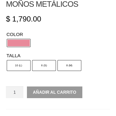
MOÑOS METÁLICOS
$
1,790.00
COLOR
TALLA
10 (L)
6 (S)
8 (M)
HALTER
AÑADIR AL CARRITO
LÍNEA
A
CON