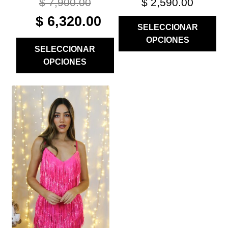
$
7,900.00
$
2,590.00
ORIGINAL
CURRENT
$
6,320.00
SELECCIONAR
PRICE
PRICE
OPCIONES
WAS:
IS:
SELECCIONAR
$ 7,900.00.
$ 6,320.00.
OPCIONES
ESTE
PRODUCTO
TIENE
MÚLTIPLES
VARIANTES.
LAS
OPCIONES
SE
PUEDEN
ELEGIR
EN