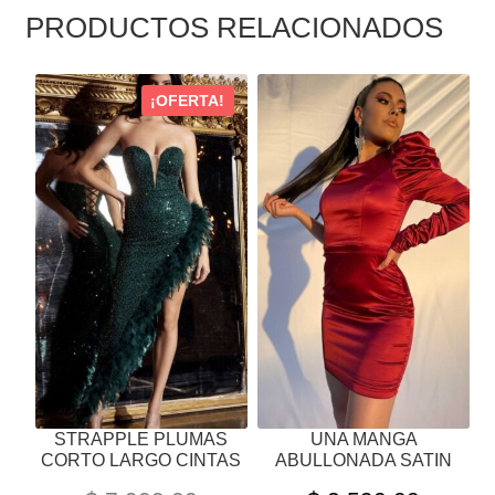
PRODUCTOS RELACIONADOS
ESTE
ESTE
¡OFERTA!
PRODUCTO
PRODUCTO
TIENE
TIENE
MÚLTIPLES
MÚLTIPLES
VARIANTES.
VARIANTES.
LAS
LAS
OPCIONES
OPCIONES
SE
SE
PUEDEN
PUEDEN
ELEGIR
ELEGIR
EN
EN
LA
LA
PÁGINA
PÁGINA
STRAPPLE PLUMAS
UNA MANGA
DE
DE
CORTO LARGO CINTAS
ABULLONADA SATIN
PRODUCTO
PRODUCTO