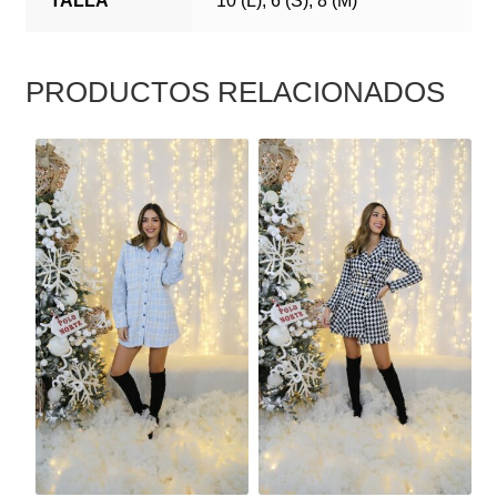
TALLA
10 (L), 6 (S), 8 (M)
PRODUCTOS RELACIONADOS
ESTE
ESTE
PRODUCTO
PRODUCTO
TIENE
TIENE
MÚLTIPLES
MÚLTIPLES
VARIANTES.
VARIANTES.
LAS
LAS
OPCIONES
OPCIONES
SE
SE
PUEDEN
PUEDEN
ELEGIR
ELEGIR
EN
EN
LA
LA
PÁGINA
PÁGINA