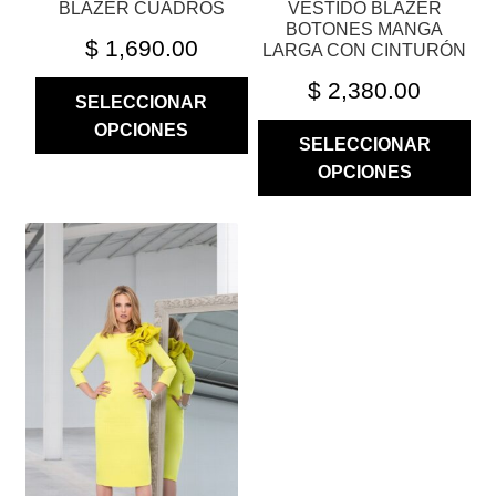
BLAZER CUADROS
VESTIDO BLAZER
DE
DE
BOTONES MANGA
PRODUCTO
PRODUCTO
$
1,690.00
LARGA CON CINTURÓN
$
2,380.00
SELECCIONAR
OPCIONES
SELECCIONAR
OPCIONES
ESTE
PRODUCTO
TIENE
MÚLTIPLES
VARIANTES.
LAS
OPCIONES
SE
PUEDEN
ELEGIR