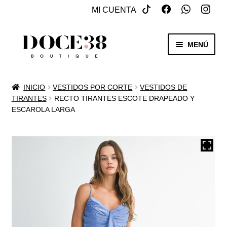
MI CUENTA
SALTAR
IR
MENÚ
A
AL
NAVEGACIÓN
CONTENIDO
RENTA
INICIO
VESTIDOS POR CORTE
VESTIDOS DE
EXPAN
TIRANTES
RECTO TIRANTES ESCOTE DRAPEADO Y
VENTA
ESCAROLA LARGA
MENÚ
HIJO
REBAJAS
VESTIDOS DE NOVIA
EXPAN
OTROS
MENÚ
HIJO
ACCESORIOS