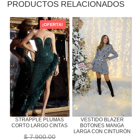
PRODUCTOS RELACIONADOS
ESTE
ESTE
¡OFERTA!
PRODUCTO
PRODUCTO
TIENE
TIENE
MÚLTIPLES
MÚLTIPLES
VARIANTES.
VARIANTES.
LAS
LAS
OPCIONES
OPCIONES
SE
SE
PUEDEN
PUEDEN
ELEGIR
ELEGIR
EN
EN
LA
LA
PÁGINA
PÁGINA
STRAPPLE PLUMAS
VESTIDO BLAZER
DE
DE
CORTO LARGO CINTAS
BOTONES MANGA
PRODUCTO
PRODUCTO
LARGA CON CINTURÓN
$
7,900.00