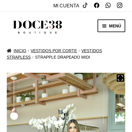
MI CUENTA
SALTAR
IR
MENÚ
A
AL
NAVEGACIÓN
CONTENIDO
RENTA
INICIO
VESTIDOS POR CORTE
VESTIDOS
EXPAN
STRAPLESS
STRAPPLE DRAPEADO MIDI
VENTA
MENÚ
HIJO
REBAJAS
VESTIDOS DE NOVIA
EXPAN
OTROS
MENÚ
HIJO
ACCESORIOS