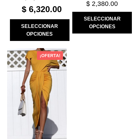
$
2,380.00
ORIGINAL
CURRENT
$
6,320.00
PRICE
PRICE
SELECCIONAR
WAS:
IS:
SELECCIONAR
OPCIONES
$ 7,900.00.
$ 6,320.00.
OPCIONES
ESTE
¡OFERTA!
PRODUCTO
TIENE
MÚLTIPLES
VARIANTES.
LAS
OPCIONES
SE
PUEDEN
ELEGIR
EN
LA