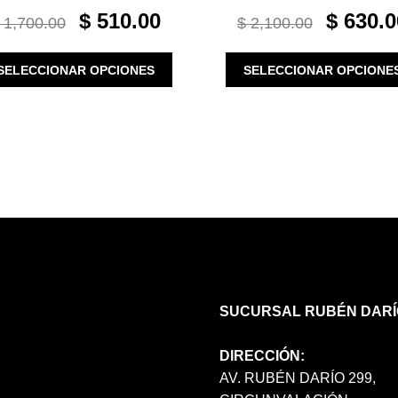
ORIGINAL
CURRENT
ORIGINAL
$
510.00
$
630.0
1,700.00
$
2,100.00
PRICE
PRICE
PRICE
WAS:
IS:
WAS:
ESTE
SELECCIONAR OPCIONES
SELECCIONAR OPCIONE
$ 1,700.00.
$ 510.00.
$ 2,100.00.
PRODUCTO
TIENE
MÚLTIPLES
VARIANTES.
LAS
OPCIONES
SE
PUEDEN
ELEGIR
EN
LA
PÁGINA
SUCURSAL RUBÉN DARÍ
DE
PRODUCTO
DIRECCIÓN:
AV. RUBÉN DARÍO 299,