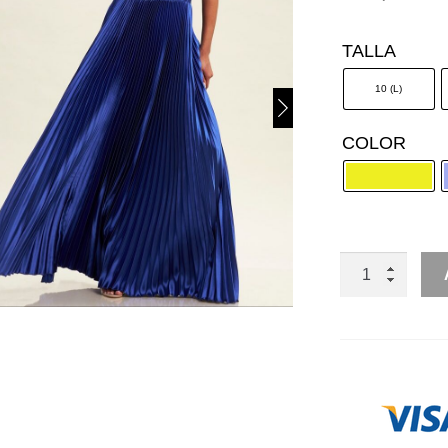
TALLA
10 (L)
COLOR
HALTER
PLISADO
ESCOTE
GOTA
SIN
ESPALDA
CANTIDAD