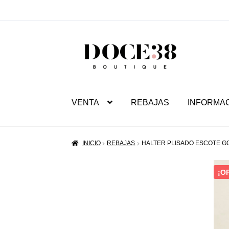
SALTAR
IR
A
AL
NAVEGACIÓN
CONTENIDO
VENTA
REBAJAS
INFORMA
INICIO
REBAJAS
HALTER PLISADO ESCOTE GO
¡O