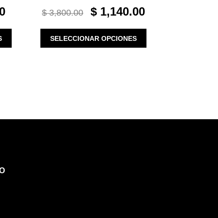
CURRENT
ORIGINAL
CURRENT
0
$
1,140.00
$
3,800.00
PRICE
PRICE
PRICE
IS:
WAS:
IS:
ESTE
ESTE
S
SELECCIONAR OPCIONES
$ 630.00.
$ 3,800.00.
$ 1,140.00.
PRODUCTO
PRODUCTO
TIENE
TIENE
MÚLTIPLES
MÚLTIPLES
VARIANTES.
VARIANTES.
LAS
LAS
OPCIONES
OPCIONES
SE
SE
PUEDEN
PUEDEN
ELEGIR
ELEGIR
EN
EN
LA
LA
PÁGINA
PÁGINA
O
DE
DE
PRODUCTO
PRODUCTO