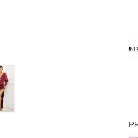
INF
P