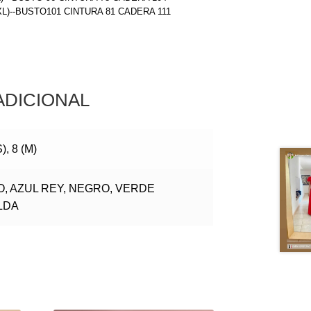
(XL)--BUSTO101 CINTURA 81 CADERA 111
ADICIONAL
S), 8 (M)
O, AZUL REY, NEGRO, VERDE
LDA