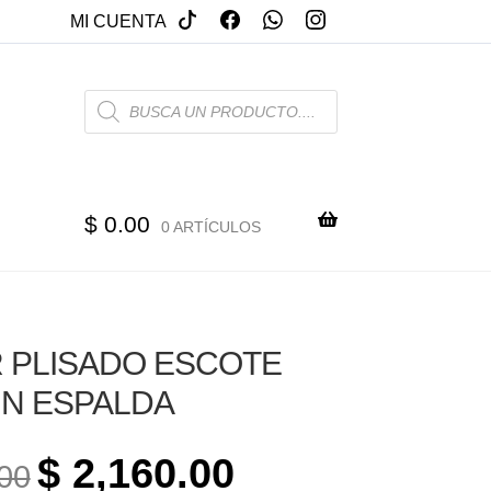
MI CUENTA
PRODUCTS
SEARCH
$
0.00
0 ARTÍCULOS
 PLISADO ESCOTE
IN ESPALDA
ORIGINAL
CURRENT
$
2,160.00
00