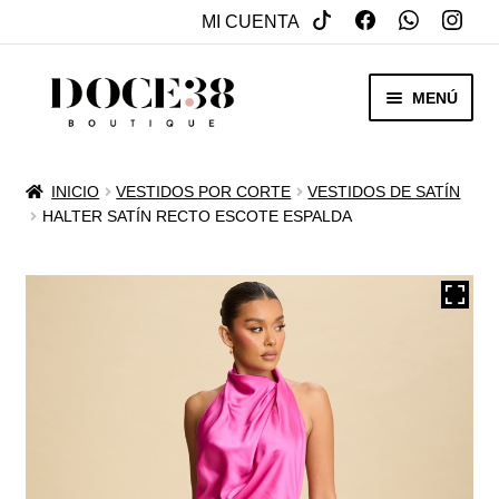
MI CUENTA
SALTAR
IR
MENÚ
A
AL
NAVEGACIÓN
CONTENIDO
RENTA
INICIO
VESTIDOS POR CORTE
VESTIDOS DE SATÍN
EXPAN
HALTER SATÍN RECTO ESCOTE ESPALDA
VENTA
MENÚ
HIJO
REBAJAS
VESTIDOS DE NOVIA
EXPAN
OTROS
MENÚ
HIJO
ACCESORIOS