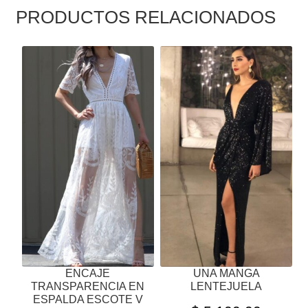
PRODUCTOS RELACIONADOS
ESTE
ESTE
PRODUCTO
PRODUCTO
TIENE
TIENE
MÚLTIPLES
MÚLTIPLES
VARIANTES.
VARIANTES.
LAS
LAS
OPCIONES
OPCIONES
SE
SE
PUEDEN
PUEDEN
ELEGIR
ELEGIR
EN
EN
LA
LA
PÁGINA
PÁGINA
ENCAJE
UNA MANGA
DE
DE
TRANSPARENCIA EN
LENTEJUELA
PRODUCTO
PRODUCTO
ESPALDA ESCOTE V