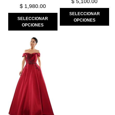
$
5,100.00
$
1,980.00
SELECCIONAR
SELECCIONAR
OPCIONES
OPCIONES
ESTE
PRODUCTO
TIENE
MÚLTIPLES
VARIANTES.
LAS
OPCIONES
SE
PUEDEN
ELEGIR
EN
LA