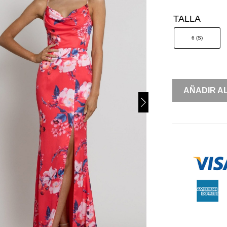
TALLA
6 (S)
ORGANZA
AÑADIR A
FLORES
PECHO
COLUMPIO
CANTIDAD