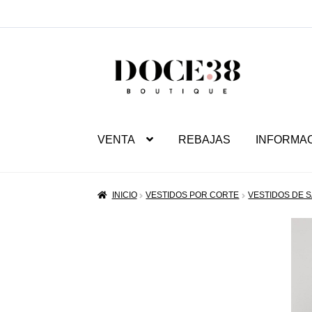
SALTAR
IR
A
AL
NAVEGACIÓN
CONTENIDO
VENTA
REBAJAS
INFORMA
INICIO
VESTIDOS POR CORTE
VESTIDOS DE S