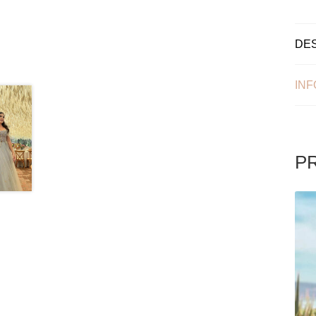
DE
INF
P