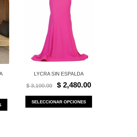
A
LYCRA SIN ESPALDA
ORIGINAL
CURRENT
$
2,480.00
$
3,100.00
PRICE
PRICE
WAS:
IS:
ESTE
SELECCIONAR OPCIONES
ESTE
$ 3,100.00.
$ 2,480.00.
S
PRODUCTO
PRODUCTO
TIENE
TIENE
MÚLTIPLES
MÚLTIPLES
VARIANTES.
VARIANTES.
LAS
LAS