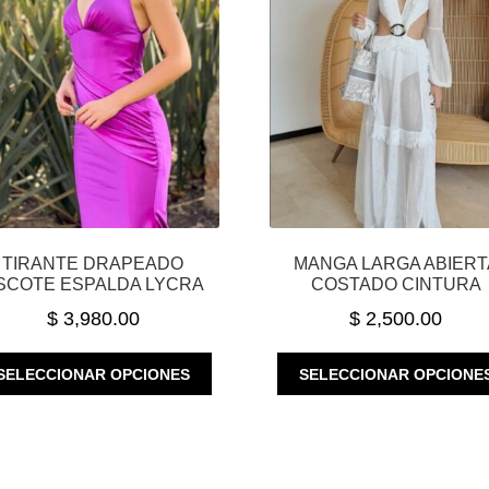
TIRANTE DRAPEADO
MANGA LARGA ABIERT
SCOTE ESPALDA LYCRA
COSTADO CINTURA
$
3,980.00
$
2,500.00
ESTE
SELECCIONAR OPCIONES
SELECCIONAR OPCIONE
PRODUCTO
TIENE
MÚLTIPLES
VARIANTES.
LAS