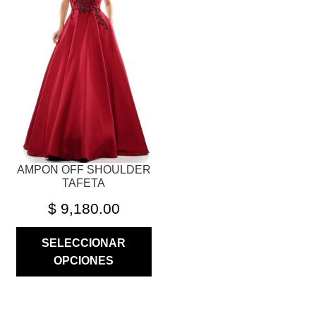
VARIANTES.
LAS
OPCIONES
SE
PUEDEN
ELEGIR
EN
LA
PÁGINA
AMPON OFF SHOULDER
DE
TAFETA
PRODUCTO
$
9,180.00
SELECCIONAR
OPCIONES