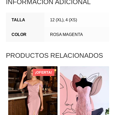
INFORMACIÓN ADICIONAL
TALLA
12 (XL), 4 (XS)
COLOR
ROSA MAGENTA
PRODUCTOS RELACIONADOS
ESTE
ESTE
¡OFERTA!
PRODUCTO
PRODUCTO
TIENE
TIENE
MÚLTIPLES
MÚLTIPLES
VARIANTES.
VARIANTES.
LAS
LAS
OPCIONES
OPCIONES
SE
SE