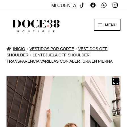
MI CUENTA
SALTAR
IR
MENÚ
A
AL
NAVEGACIÓN
CONTENIDO
RENTA
INICIO
VESTIDOS POR CORTE
VESTIDOS OFF
EXPAN
SHOULDER
LENTEJUELA OFF SHOULDER
VENTA
TRANSPARENCIA VARILLAS CON ABERTURA EN PIERNA
MENÚ
HIJO
REBAJAS
VESTIDOS DE NOVIA
EXPAN
OTROS
MENÚ
HIJO
ACCESORIOS