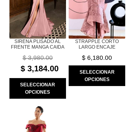
PUEDEN
PUEDEN
ELEGIR
ELEGIR
EN
EN
LA
LA
PÁGINA
PÁGINA
SIRENA PLISADO AL
STRAPPLE CORTO
DE
DE
FRENTE MANGA CAIDA
LARGO ENCAJE
PRODUCTO
PRODUCTO
$
3,980.00
$
6,180.00
ORIGINAL
CURRENT
$
3,184.00
SELECCIONAR
PRICE
PRICE
OPCIONES
WAS:
IS:
SELECCIONAR
$ 3,980.00.
$ 3,184.00.
OPCIONES
ESTE
PRODUCTO
TIENE
MÚLTIPLES