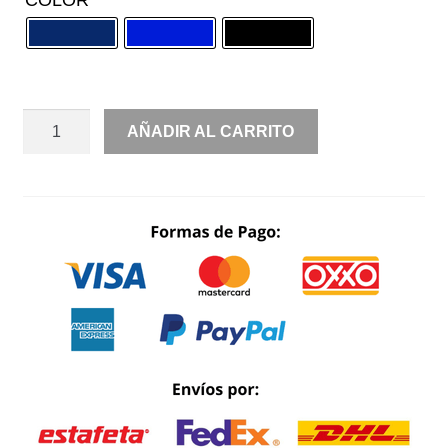
COLOR
LENTEJUELA
AÑADIR AL CARRITO
STRAPPLE
UN
LADO
COPA
PICO
CANTIDAD