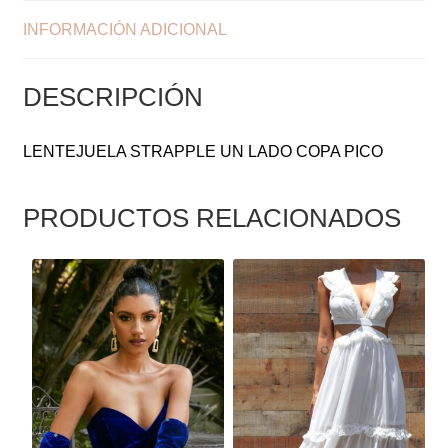
INFORMACIÓN ADICIONAL
DESCRIPCIÓN
LENTEJUELA STRAPPLE UN LADO COPA PICO
PRODUCTOS RELACIONADOS
ESTE
ESTE
PRODUCTO
PRODUCTO
TIENE
TIENE
MÚLTIPLES
MÚLTIPLES
VARIANTES.
VARIANTES.
LAS
LAS
OPCIONES
OPCIONES
SE
SE