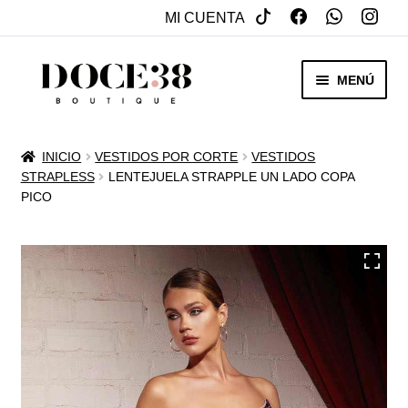
MI CUENTA
SALTAR
IR
MENÚ
A
AL
NAVEGACIÓN
CONTENIDO
RENTA
INICIO
VESTIDOS POR CORTE
VESTIDOS
EXPAN
STRAPLESS
LENTEJUELA STRAPPLE UN LADO COPA
VENTA
PICO
MENÚ
HIJO
REBAJAS
VESTIDOS DE NOVIA
EXPAN
OTROS
MENÚ
HIJO
ACCESORIOS