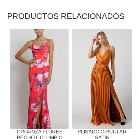
PRODUCTOS RELACIONADOS
ESTE
ESTE
PRODUCTO
PRODUCTO
TIENE
TIENE
MÚLTIPLES
MÚLTIPLES
VARIANTES.
VARIANTES.
LAS
LAS
OPCIONES
OPCIONES
SE
SE
PUEDEN
PUEDEN
ELEGIR
ELEGIR
EN
EN
LA
LA
PÁGINA
PÁGINA
ORGANZA FLORES
PLISADO CIRCULAR
DE
DE
PECHO COLUMPIO
SATIN