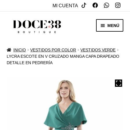
MI CUENTA
SALTAR
IR
MENÚ
A
AL
NAVEGACIÓN
CONTENIDO
RENTA
INICIO
VESTIDOS POR COLOR
VESTIDOS VERDE
EXPAN
LYCRA ESCOTE EN V CRUZADO MANGA CAPA DRAPEADO
VENTA
DETALLE EN PEDRERÍA
MENÚ
HIJO
REBAJAS
VESTIDOS DE NOVIA
EXPAN
OTROS
MENÚ
HIJO
ACCESORIOS