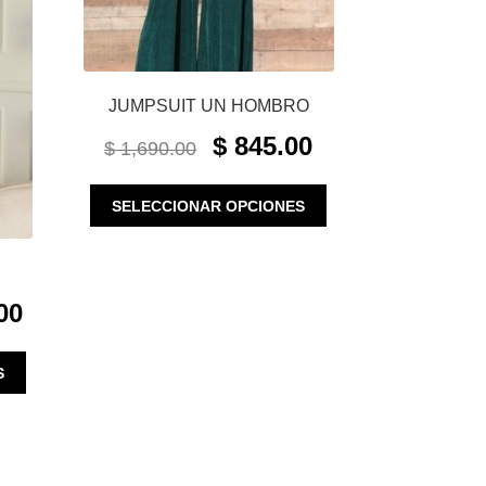
JUMPSUIT UN HOMBRO
ORIGINAL
CURRENT
$
845.00
$
1,690.00
PRICE
PRICE
WAS:
IS:
ESTE
SELECCIONAR OPCIONES
$ 1,690.00.
$ 845.00.
PRODUCTO
TIENE
MÚLTIPLES
VARIANTES.
CURRENT
00
LAS
PRICE
OPCIONES
IS:
SE
ESTE
S
$ 1,050.00.
PUEDEN
PRODUCTO
ELEGIR
TIENE
EN
MÚLTIPLES
LA
VARIANTES.
PÁGINA
LAS