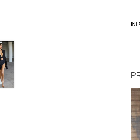
INF
P