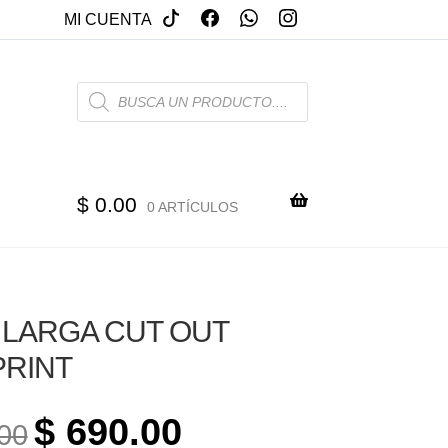
MI CUENTA
PRODUCTS
SEARCH
$
0.00
0 ARTÍCULOS
LARGA CUT OUT
PRINT
ORIGINAL
CURRENT
$
690.00
00