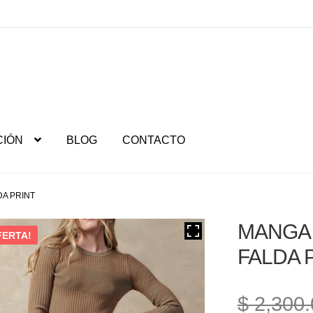
CIÓN
BLOG
CONTACTO
DA PRINT
MANGA 
FERTA!
FALDA 
$
2,300.