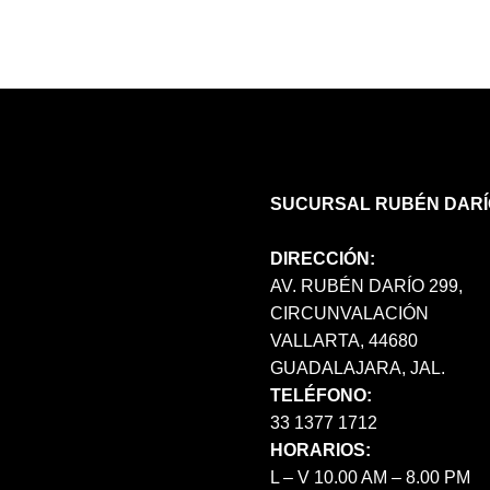
LAS
OPCIONES
SE
PUEDEN
ELEGIR
EN
LA
PÁGINA
SUCURSAL RUBÉN DARÍ
DE
PRODUCTO
DIRECCIÓN:
AV. RUBÉN DARÍO 299,
CIRCUNVALACIÓN
VALLARTA, 44680
GUADALAJARA, JAL.
TELÉFONO:
33 1377 1712
HORARIOS:
L – V 10.00 AM – 8.00 PM