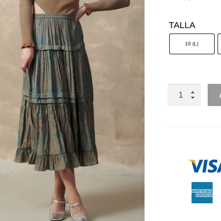
TALLA
10 (L)
MANGA
LARGA
CUT
OUT
FALDA
PRINT
CANTIDAD