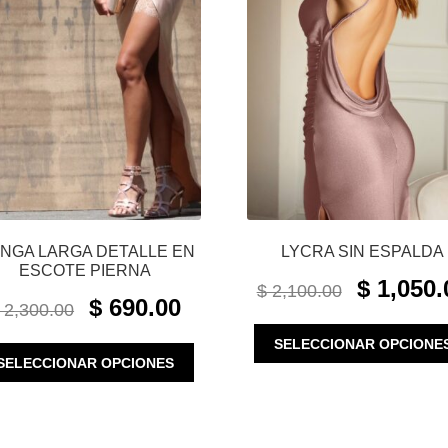
NGA LARGA DETALLE EN
LYCRA SIN ESPALDA
ESCOTE PIERNA
ORIGINAL
$
1,050.
$
2,100.00
ORIGINAL
CURRENT
PRICE
$
690.00
2,300.00
PRICE
PRICE
WAS:
WAS:
IS:
SELECCIONAR OPCIONE
$ 2,100.00.
ESTE
SELECCIONAR OPCIONES
$ 2,300.00.
$ 690.00.
PRODUCTO
TIENE
MÚLTIPLES
VARIANTES.