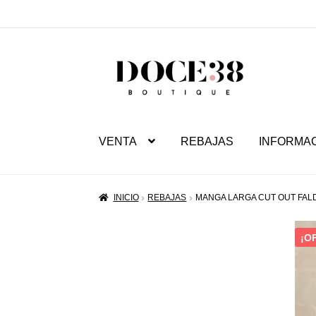
SALTAR
IR
A
AL
NAVEGACIÓN
CONTENIDO
VENTA
REBAJAS
INFORMA
INICIO
REBAJAS
MANGA LARGA CUT OUT FAL
¡O