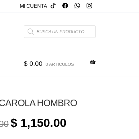
MI CUENTA
PRODUCTS
SEARCH
$
0.00
0 ARTÍCULOS
SCAROLA HOMBRO
ORIGINAL
CURRENT
$
1,150.00
00
PRICE
PRICE