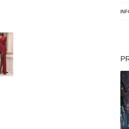
INF
P