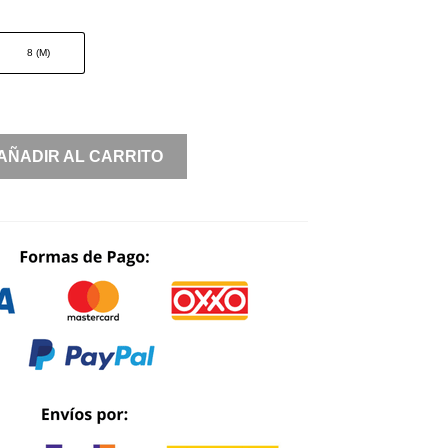
WAS:
IS:
$ 2,300.00.
$ 1,150.00.
8 (M)
AÑADIR AL CARRITO