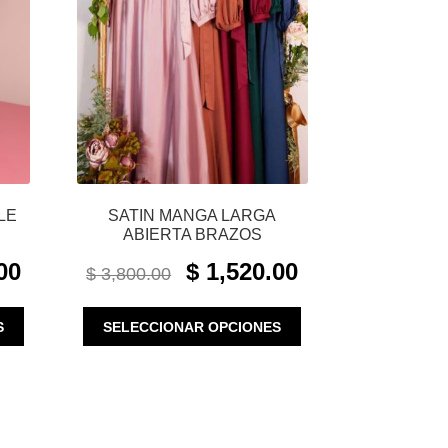
LE
SATIN MANGA LARGA
ABIERTA BRAZOS
CURRENT
ORIGINAL
CURRENT
00
$
1,520.00
$
3,800.00
PRICE
PRICE
PRICE
IS:
WAS:
IS:
ESTE
ESTE
S
SELECCIONAR OPCIONES
$ 1,140.00.
$ 3,800.00.
$ 1,520.00.
PRODUCTO
PRODUCTO
TIENE
TIENE
MÚLTIPLES
MÚLTIPLES
VARIANTES.
VARIANTES.
LAS
LAS