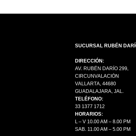
SE
PUEDEN
ELEGIR
EN
LA
PÁGINA
DE
SUCURSAL RUBÉN DARÍ
PRODUCTO
DIRECCIÓN:
AV. RUBÉN DARÍO 299,
CIRCUNVALACIÓN
VALLARTA, 44680
GUADALAJARA, JAL.
TELÉFONO:
33 1377 1712
HORARIOS:
L – V 10.00 AM – 8.00 PM
SAB. 11.00 AM – 5.00 PM