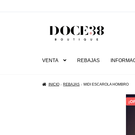
SALTAR
IR
A
AL
NAVEGACIÓN
CONTENIDO
VENTA
REBAJAS
INFORMA
INICIO
REBAJAS
MIDI ESCAROLA HOMBRO
¡O