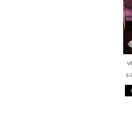
V
$
5