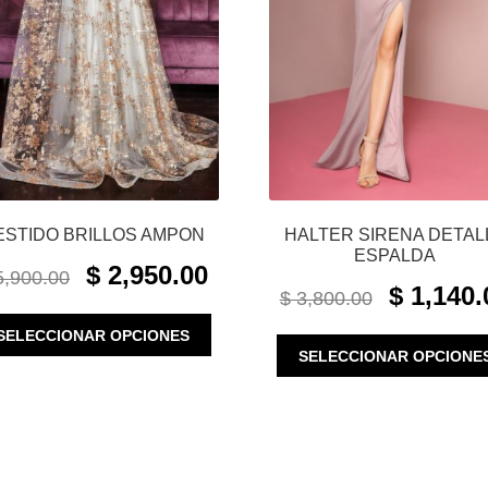
ESTIDO BRILLOS AMPON
HALTER SIRENA DETAL
ESPALDA
ORIGINAL
CURRENT
$
2,950.00
,900.00
ORIGINAL
PRICE
PRICE
$
1,140.
$
3,800.00
PRICE
WAS:
IS:
ESTE
WAS:
SELECCIONAR OPCIONES
$ 5,900.00.
$ 2,950.00.
PRODUCTO
SELECCIONAR OPCIONE
$ 3,800.00.
TIENE
MÚLTIPLES
VARIANTES.
LAS
OPCIONES