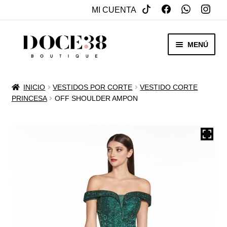
MI CUENTA
SALTAR
IR
MENÚ
A
AL
NAVEGACIÓN
CONTENIDO
RENTA
INICIO
VESTIDOS POR CORTE
VESTIDO CORTE
EXPAN
PRINCESA
OFF SHOULDER AMPON
VENTA
MENÚ
HIJO
REBAJAS
VESTIDOS DE NOVIA
EXPAN
OTROS
MENÚ
HIJO
ACCESORIOS