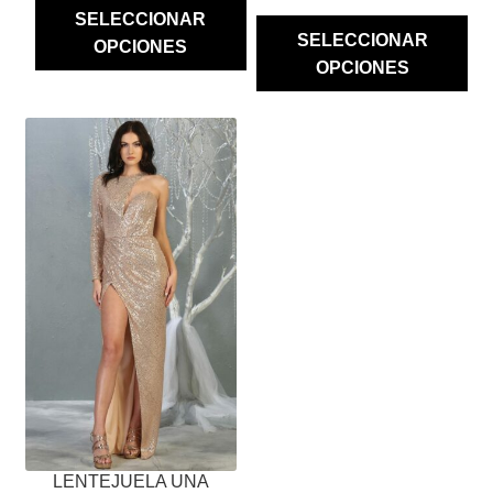
SELECCIONAR
SELECCIONAR
OPCIONES
OPCIONES
ESTE
PRODUCTO
TIENE
MÚLTIPLES
VARIANTES.
LAS
OPCIONES
SE
PUEDEN
ELEGIR
EN
LA
PÁGINA
LENTEJUELA UNA
DE