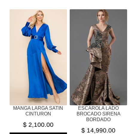
ESTE
ESTE
PRODUCTO
PRODUCTO
TIENE
TIENE
MÚLTIPLES
MÚLTIPLES
VARIANTES.
VARIANTES.
LAS
LAS
OPCIONES
OPCIONES
SE
SE
PUEDEN
PUEDEN
ELEGIR
ELEGIR
EN
EN
LA
LA
PÁGINA
PÁGINA
MANGA LARGA SATIN
ESCAROLA LADO
DE
DE
CINTURON
BROCADO SIRENA
PRODUCTO
PRODUCTO
BORDADO
$
2,100.00
$
14,990.00