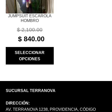
LA
PÁGINA
JUMPSUIT ESCAROLA
DE
HOMBRO
PRODUCTO
$
2,100.00
ORIGINAL
CURRENT
$
840.00
PRICE
PRICE
WAS:
IS:
SELECCIONAR
$ 2,100.00.
$ 840.00.
OPCIONES
SUCURSAL TERRANOVA
DIRECCIÓN:
AV. TERRANOVA 1238, PROVIDENCIA, CÓDIGO