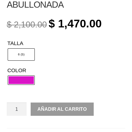
ABULLONADA
ORIGINAL
CURREN
$
1,470.00
$
2,100.00
PRICE
PRICE
WAS:
IS:
TALLA
$ 2,100.00.
$ 1,470.0
6 (S)
COLOR
OFF
AÑADIR AL CARRITO
SHOULDER
MANGA
ABULLONADA