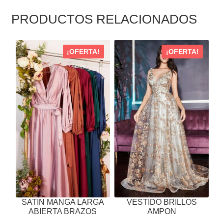
PRODUCTOS RELACIONADOS
ESTE
ESTE
¡OFERTA!
¡OFERTA!
PRODUCTO
PRODUCTO
TIENE
TIENE
MÚLTIPLES
MÚLTIPLES
VARIANTES.
VARIANTES.
LAS
LAS
OPCIONES
OPCIONES
SE
SE
PUEDEN
PUEDEN
ELEGIR
ELEGIR
EN
EN
LA
LA
PÁGINA
PÁGINA
SATIN MANGA LARGA
VESTIDO BRILLOS
DE
DE
ABIERTA BRAZOS
AMPON
PRODUCTO
PRODUCTO