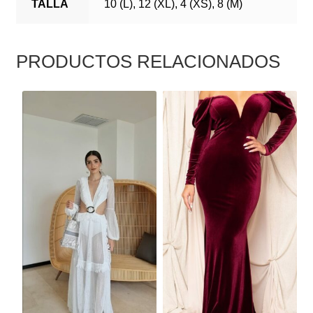
TALLA
10 (L), 12 (XL), 4 (XS), 8 (M)
PRODUCTOS RELACIONADOS
ESTE
ESTE
PRODUCTO
PRODUCTO
TIENE
TIENE
MÚLTIPLES
MÚLTIPLES
VARIANTES.
VARIANTES.
LAS
LAS
OPCIONES
OPCIONES
SE
SE
PUEDEN
PUEDEN
ELEGIR
ELEGIR
EN
EN
LA
LA
PÁGINA
PÁGINA