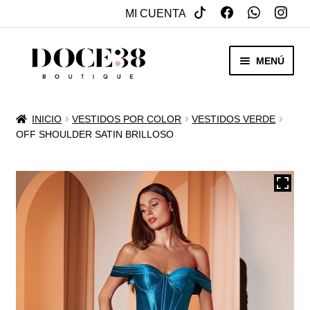
MI CUENTA
SALTAR
IR
MENÚ
A
AL
NAVEGACIÓN
CONTENIDO
RENTA
INICIO
VESTIDOS POR COLOR
VESTIDOS VERDE
EXPAN
OFF SHOULDER SATIN BRILLOSO
VENTA
MENÚ
HIJO
REBAJAS
VESTIDOS DE NOVIA
EXPAN
OTROS
MENÚ
HIJO
ACCESORIOS