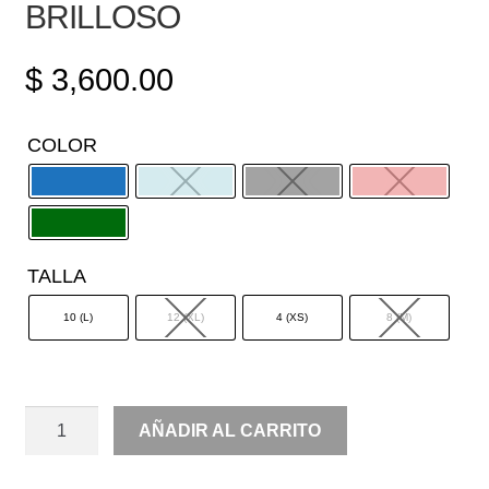
BRILLOSO
$
3,600.00
COLOR
TALLA
10 (L)
12 (XL)
4 (XS)
8 (M)
OFF
AÑADIR AL CARRITO
SHOULDER
SATIN