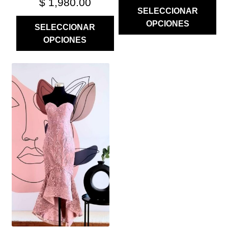
$
1,980.00
SELECCIONAR
OPCIONES
SELECCIONAR
OPCIONES
ESTE
PRODUCTO
TIENE
MÚLTIPLES
VARIANTES.
LAS
OPCIONES
SE
PUEDEN
ELEGIR
EN
LA
PÁGINA