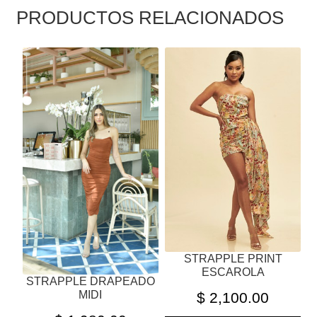
PRODUCTOS RELACIONADOS
ESTE
ESTE
PRODUCTO
PRODUCTO
TIENE
TIENE
MÚLTIPLES
MÚLTIPLES
VARIANTES.
VARIANTES.
LAS
LAS
OPCIONES
OPCIONES
SE
SE
PUEDEN
PUEDEN
ELEGIR
ELEGIR
EN
EN
LA
LA
STRAPPLE PRINT
PÁGINA
PÁGINA
ESCAROLA
STRAPPLE DRAPEADO
DE
DE
MIDI
$
2,100.00
PRODUCTO
PRODUCTO