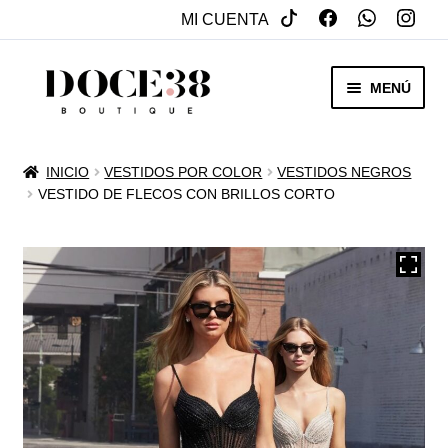
MI CUENTA
SALTAR
IR
MENÚ
A
AL
NAVEGACIÓN
CONTENIDO
RENTA
INICIO
VESTIDOS POR COLOR
VESTIDOS NEGROS
EXPAN
VESTIDO DE FLECOS CON BRILLOS CORTO
VENTA
MENÚ
HIJO
REBAJAS
VESTIDOS DE NOVIA
EXPAN
OTROS
MENÚ
HIJO
ACCESORIOS