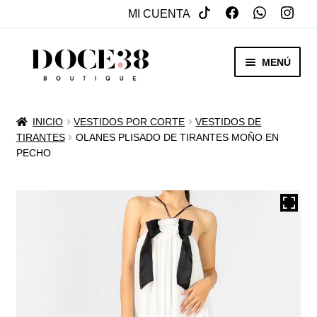
MI CUENTA
SALTAR
IR
MENÚ
A
AL
NAVEGACIÓN
CONTENIDO
RENTA
INICIO
VESTIDOS POR CORTE
VESTIDOS DE
EXPAN
TIRANTES
OLANES PLISADO DE TIRANTES MOÑO EN
VENTA
PECHO
MENÚ
HIJO
REBAJAS
VESTIDOS DE NOVIA
EXPAN
OTROS
MENÚ
HIJO
ACCESORIOS