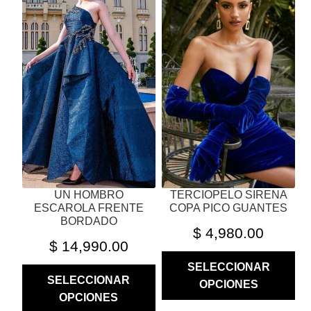
TIENE
TIENE
MÚLTIPLES
MÚLTIPLES
VARIANTES.
VARIANTES.
LAS
LAS
OPCIONES
OPCIONES
SE
SE
PUEDEN
PUEDEN
ELEGIR
ELEGIR
EN
EN
LA
LA
PÁGINA
PÁGINA
UN HOMBRO
TERCIOPELO SIRENA
DE
DE
ESCAROLA FRENTE
COPA PICO GUANTES
PRODUCTO
PRODUCTO
BORDADO
$
4,980.00
$
14,990.00
SELECCIONAR
SELECCIONAR
OPCIONES
OPCIONES