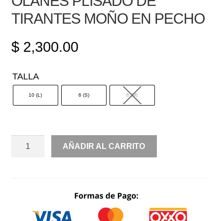
OLANES PLISADO DE
TIRANTES MOÑO EN PECHO
$
2,300.00
TALLA
10 (L)
6 (S)
8 (M)
OLANES
AÑADIR AL CARRITO
PLISADO
DE
TIRANTES
MOÑO
EN