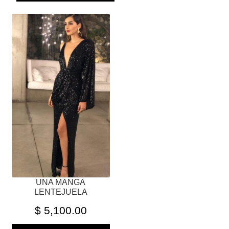
ESTE
PRODUCTO
TIENE
MÚLTIPLES
VARIANTES.
LAS
OPCIONES
SE
PUEDEN
ELEGIR
EN
LA
PÁGINA
UNA MANGA
DE
LENTEJUELA
PRODUCTO
$
5,100.00