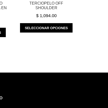
O
TERCIOPELO OFF
 EN
SHOULDER
$
1,094.00
ESTE
SELECCIONAR OPCIONES
ESTE
PRODUCTO
S
PRODUCTO
TIENE
TIENE
MÚLTIPLES
MÚLTIPLES
VARIANTES.
VARIANTES.
LAS
LAS
OPCIONES
OPCIONES
SE
SE
PUEDEN
PUEDEN
ELEGIR
ELEGIR
EN
EN
LA
LA
PÁGINA
PÁGINA
DE
O
DE
PRODUCTO
PRODUCTO