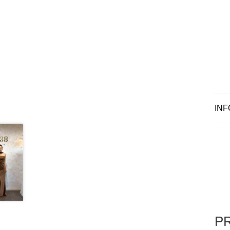
INF
P