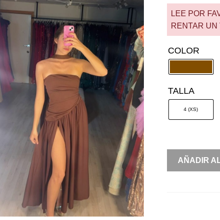
LEE POR FA
RENTAR UN 
COLOR
TALLA
4 (XS)
RENTA
AÑADIR A
PLISADO
ASIMÉTRIC
CON
ESTOLA