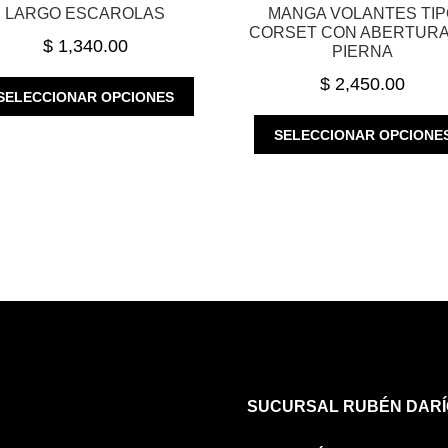
LARGO ESCAROLAS
MANGA VOLANTES TIP
CORSET CON ABERTURA
$
1,340.00
PIERNA
$
2,450.00
ESTE
SELECCIONAR OPCIONES
PRODUCTO
TIENE
SELECCIONAR OPCIONE
MÚLTIPLES
VARIANTES.
LAS
OPCIONES
SE
PUEDEN
ELEGIR
EN
LA
PÁGINA
DE
PRODUCTO
SUCURSAL RUBÉN DARÍ