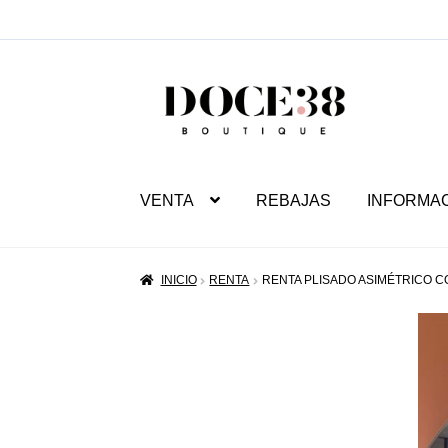
SALTAR
IR
A
AL
NAVEGACIÓN
CONTENIDO
VENTA
REBAJAS
INFORMA
INICIO
RENTA
RENTA PLISADO ASIMÉTRICO 