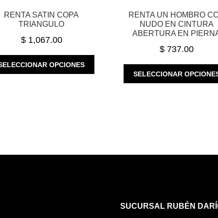
RENTA SATIN COPA
RENTA UN HOMBRO C
TRIANGULO
NUDO EN CINTURA
ABERTURA EN PIERN
$
1,067.00
$
737.00
ESTE
SELECCIONAR OPCIONES
PRODUCTO
SELECCIONAR OPCIONE
TIENE
MÚLTIPLES
VARIANTES.
LAS
OPCIONES
SE
PUEDEN
ELEGIR
EN
LA
PÁGINA
DE
SUCURSAL RUBÉN DARÍ
PRODUCTO