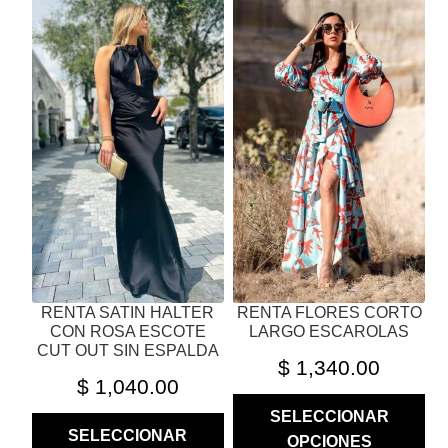
PRODUCTO
PRODUCTO
TIENE
TIENE
MÚLTIPLES
MÚLTIPLES
VARIANTES.
VARIANTES.
LAS
LAS
OPCIONES
OPCIONES
SE
SE
PUEDEN
PUEDEN
ELEGIR
ELEGIR
EN
EN
LA
LA
PÁGINA
PÁGINA
RENTA SATIN HALTER
RENTA FLORES CORTO
DE
DE
CON ROSA ESCOTE
LARGO ESCAROLAS
PRODUCTO
PRODUCTO
CUT OUT SIN ESPALDA
$
1,340.00
$
1,040.00
SELECCIONAR
SELECCIONAR
OPCIONES