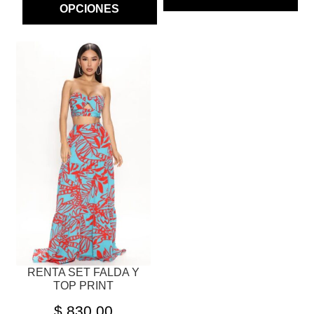
OPCIONES
ESTE
PRODUCTO
TIENE
MÚLTIPLES
VARIANTES.
LAS
OPCIONES
SE
PUEDEN
ELEGIR
EN
LA
PÁGINA
RENTA SET FALDA Y
DE
TOP PRINT
PRODUCTO
$
830.00