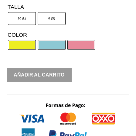
TALLA
10 (L)
6 (S)
COLOR
RENTA
AÑADIR AL CARRITO
CORTO
LARGO
FLORES
CANTIDAD