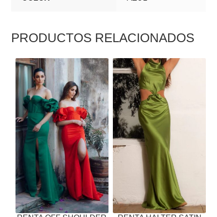
PRODUCTOS RELACIONADOS
ESTE
ESTE
PRODUCTO
PRODUCTO
TIENE
TIENE
MÚLTIPLES
MÚLTIPLES
VARIANTES.
VARIANTES.
LAS
LAS
OPCIONES
OPCIONES
SE
SE
PUEDEN
PUEDEN
ELEGIR
ELEGIR
EN
EN
LA
LA
PÁGINA
PÁGINA