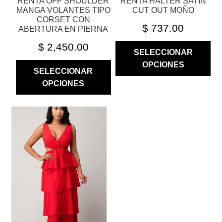
RENTA OFF SHOULDER
RENTA HALTER SATIN
DE
DE
MANGA VOLANTES TIPO
CUT OUT MOÑO
PRODUCTO
PRODUCTO
CORSET CON
$
737.00
ABERTURA EN PIERNA
$
2,450.00
SELECCIONAR
OPCIONES
SELECCIONAR
OPCIONES
ESTE
PRODUCTO
TIENE
MÚLTIPLES
VARIANTES.
LAS
OPCIONES
SE
PUEDEN