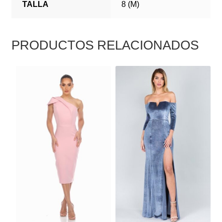
TALLA
8 (M)
PRODUCTOS RELACIONADOS
ESTE
ESTE
PRODUCTO
PRODUCTO
TIENE
TIENE
MÚLTIPLES
MÚLTIPLES
VARIANTES.
VARIANTES.
LAS
LAS
OPCIONES
OPCIONES
SE
SE
PUEDEN
PUEDEN
ELEGIR
ELEGIR
EN
EN
LA
LA
PÁGINA
PÁGINA