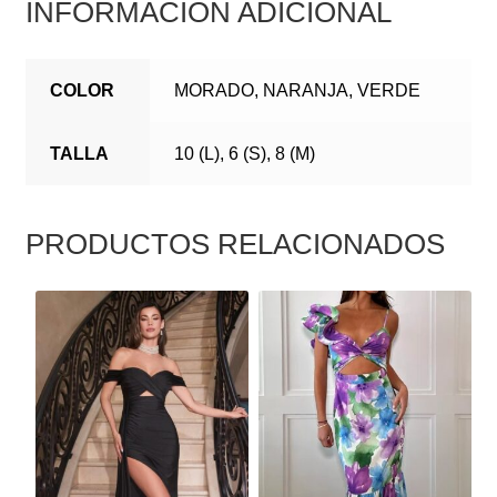
INFORMACIÓN ADICIONAL
COLOR
MORADO, NARANJA, VERDE
TALLA
10 (L), 6 (S), 8 (M)
PRODUCTOS RELACIONADOS
ESTE
ESTE
PRODUCTO
PRODUCTO
TIENE
TIENE
MÚLTIPLES
MÚLTIPLES
VARIANTES.
VARIANTES.
LAS
LAS
OPCIONES
OPCIONES