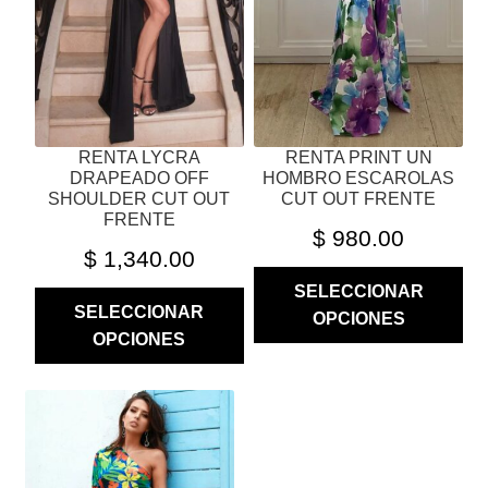
SE
SE
PUEDEN
PUEDEN
ELEGIR
ELEGIR
EN
EN
LA
LA
PÁGINA
PÁGINA
RENTA LYCRA
RENTA PRINT UN
DE
DE
DRAPEADO OFF
HOMBRO ESCAROLAS
PRODUCTO
PRODUCTO
SHOULDER CUT OUT
CUT OUT FRENTE
FRENTE
$
980.00
$
1,340.00
SELECCIONAR
SELECCIONAR
OPCIONES
OPCIONES
ESTE
PRODUCTO
TIENE
MÚLTIPLES