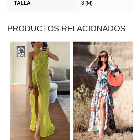
TALLA
8 (M)
PRODUCTOS RELACIONADOS
ESTE
ESTE
PRODUCTO
PRODUCTO
TIENE
TIENE
MÚLTIPLES
MÚLTIPLES
VARIANTES.
VARIANTES.
LAS
LAS
OPCIONES
OPCIONES
SE
SE
PUEDEN
PUEDEN
ELEGIR
ELEGIR
EN
EN
LA
LA
PÁGINA
PÁGINA