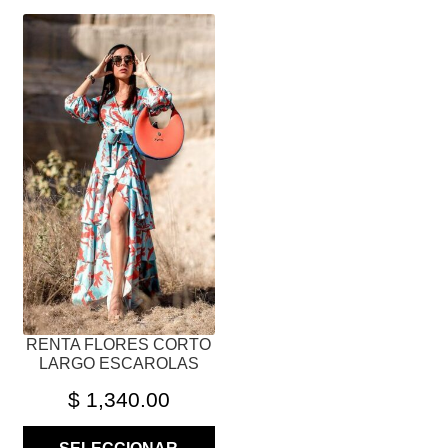
ESTE
PRODUCTO
TIENE
MÚLTIPLES
VARIANTES.
LAS
OPCIONES
SE
PUEDEN
ELEGIR
EN
LA
PÁGINA
RENTA FLORES CORTO
DE
LARGO ESCAROLAS
PRODUCTO
$
1,340.00