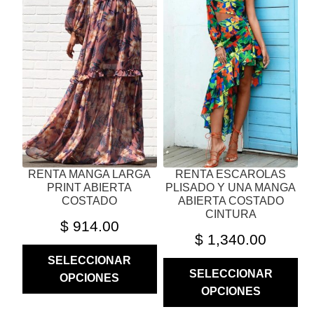
MÚLTIPLES
MÚLTIPLES
VARIANTES.
VARIANTES.
LAS
LAS
OPCIONES
OPCIONES
SE
SE
PUEDEN
PUEDEN
ELEGIR
ELEGIR
EN
EN
LA
LA
PÁGINA
PÁGINA
RENTA MANGA LARGA
RENTA ESCAROLAS
DE
DE
PRINT ABIERTA
PLISADO Y UNA MANGA
PRODUCTO
PRODUCTO
COSTADO
ABIERTA COSTADO
CINTURA
$
914.00
$
1,340.00
SELECCIONAR
SELECCIONAR
OPCIONES
OPCIONES