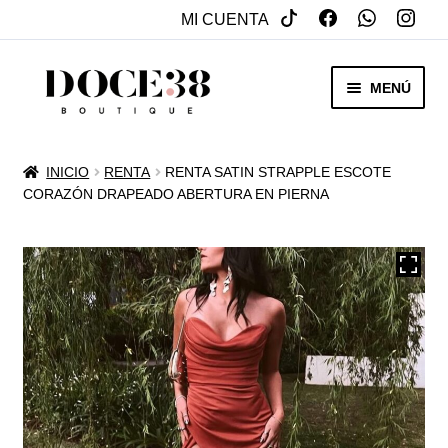
MI CUENTA
SALTAR
IR
MENÚ
A
AL
NAVEGACIÓN
CONTENIDO
RENTA
INICIO
RENTA
RENTA SATIN STRAPPLE ESCOTE
EXPAN
CORAZÓN DRAPEADO ABERTURA EN PIERNA
VENTA
MENÚ
HIJO
REBAJAS
VESTIDOS DE NOVIA
EXPAN
OTROS
MENÚ
HIJO
ACCESORIOS