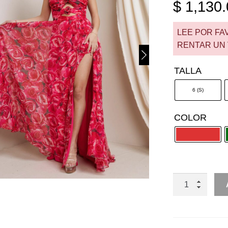
$
1,130.
LEE POR FA
RENTAR UN 
TALLA
6 (S)
COLOR
RENTA
VAPOROSO
DE
TIRANTES