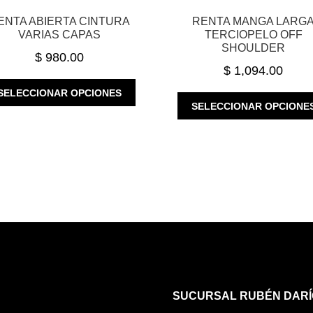
ENTA ABIERTA CINTURA
RENTA MANGA LARG
VARIAS CAPAS
TERCIOPELO OFF
SHOULDER
$
980.00
$
1,094.00
ESTE
SELECCIONAR OPCIONES
PRODUCTO
SELECCIONAR OPCIONE
TIENE
MÚLTIPLES
VARIANTES.
LAS
OPCIONES
SE
PUEDEN
ELEGIR
EN
LA
PÁGINA
DE
SUCURSAL RUBÉN DARÍ
PRODUCTO