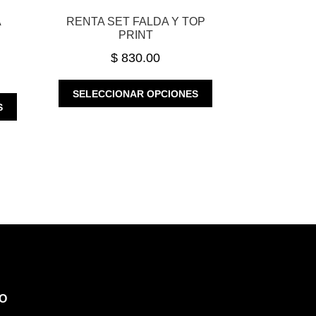
A
RENTA SET FALDA Y TOP
PRINT
$
830.00
ESTE
SELECCIONAR OPCIONES
ESTE
PRODUCTO
S
PRODUCTO
TIENE
TIENE
MÚLTIPLES
MÚLTIPLES
VARIANTES.
VARIANTES.
LAS
LAS
OPCIONES
OPCIONES
SE
SE
PUEDEN
PUEDEN
ELEGIR
ELEGIR
EN
EN
LA
LA
PÁGINA
PÁGINA
DE
O
DE
PRODUCTO