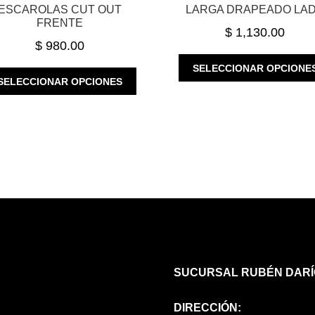
ESCAROLAS CUT OUT
LARGA DRAPEADO LA
FRENTE
$
1,130.00
$
980.00
SELECCIONAR OPCIONE
ESTE
SELECCIONAR OPCIONES
PRODUCTO
TIENE
MÚLTIPLES
VARIANTES.
LAS
OPCIONES
SE
PUEDEN
ELEGIR
EN
LA
PÁGINA
SUCURSAL RUBÉN DARÍ
DE
PRODUCTO
DIRECCIÓN: