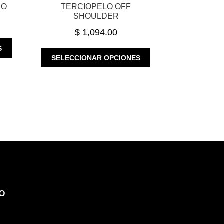
DO
TERCIOPELO OFF
SHOULDER
$
1,094.00
ESTE
S
ESTE
PRODUCTO
SELECCIONAR OPCIONES
PRODUCTO
TIENE
TIENE
MÚLTIPLES
MÚLTIPLES
VARIANTES.
VARIANTES.
LAS
LAS
OPCIONES
OPCIONES
SE
SE
PUEDEN
PUEDEN
ELEGIR
ELEGIR
EN
EN
LA
LA
PÁGINA
PÁGINA
DE
O
DE
PRODUCTO
PRODUCTO