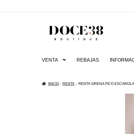
SALTAR
IR
A
AL
NAVEGACIÓN
CONTENIDO
VENTA
REBAJAS
INFORMA
INICIO
RENTA
RENTA SIRENA PICO ESCAROL