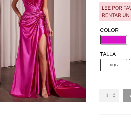
LEE POR FA
RENTAR UN 
COLOR
TALLA
10 (L)
RENTA
SIRENA
PICO
ESCAROLA
LADO