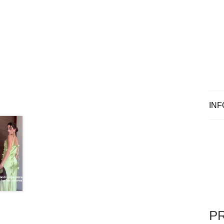
INF
P