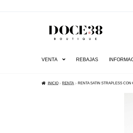
SALTAR
IR
A
AL
NAVEGACIÓN
CONTENIDO
VENTA
REBAJAS
INFORMA
INICIO
RENTA
RENTA SATIN STRAPLESS CON