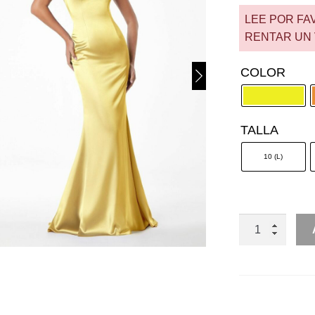
LEE POR FA
RENTAR UN 
COLOR
TALLA
10 (L)
RENTA
SATIN
STRAPLESS
CON
CHOKER