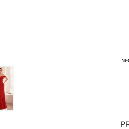
INF
P