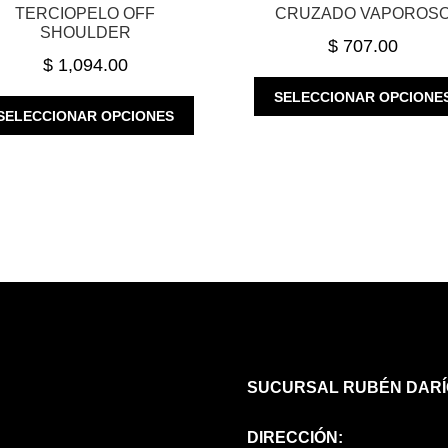
TERCIOPELO OFF
CRUZADO VAPOROS
SHOULDER
$
707.00
$
1,094.00
SELECCIONAR OPCIONE
ESTE
SELECCIONAR OPCIONES
PRODUCTO
TIENE
MÚLTIPLES
VARIANTES.
LAS
OPCIONES
SE
PUEDEN
ELEGIR
EN
LA
PÁGINA
SUCURSAL RUBÉN DARÍ
DE
PRODUCTO
DIRECCIÓN: