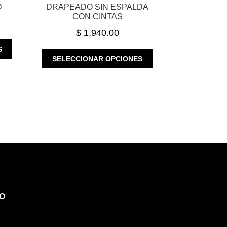
O
DRAPEADO SIN ESPALDA
CON CINTAS
$
1,940.00
ESTE
S
ESTE
PRODUCTO
SELECCIONAR OPCIONES
PRODUCTO
TIENE
TIENE
MÚLTIPLES
MÚLTIPLES
VARIANTES.
VARIANTES.
LAS
LAS
OPCIONES
OPCIONES
SE
SE
PUEDEN
PUEDEN
ELEGIR
ELEGIR
EN
EN
LA
LA
PÁGINA
PÁGINA
DE
O
DE
PRODUCTO
PRODUCTO